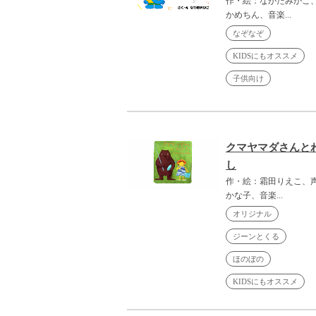
作・絵：ながたみかこ
かめちん、音楽...
なぞなぞ
KIDSにもオススメ
子供向け
クマヤマダさんと
し
作・絵：霜田りえこ、
かな子、音楽...
オリジナル
ジーンとくる
ほのぼの
KIDSにもオススメ