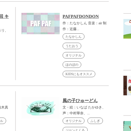
回 キ
PAFPAFDONDON
作：たなかしん 音楽：air 制
作：近藤...
ペリ、
たなかしん
うたおう
オリジナル
ほのぼの
KIDSにもオススメ
風の子ひゅーどん
南木真
文・絵：いなば たかゆき、
声：中村華奈、...
ル
オリジナル
ふしぎ
ジーンとくる