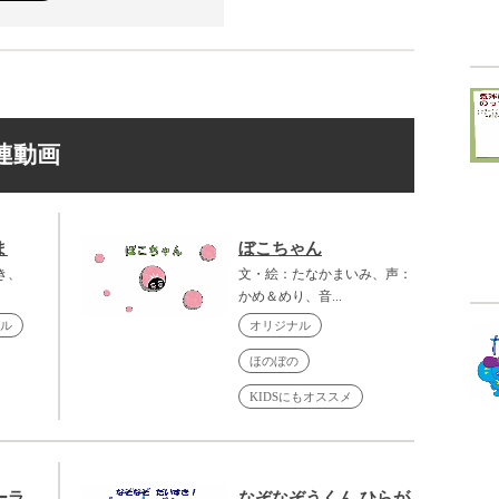
連動画
ま
ぼこちゃん
き、
文・絵：たなかまいみ、声：
かめ＆めり、音...
ル
オリジナル
ほのぼの
KIDSにもオススメ
ーラ
なぞなぞうくん ひらが