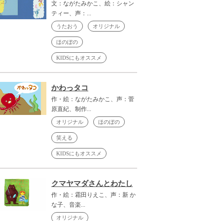
文：ながたみかこ、絵：シャン
ティー、声：...
うたおう
オリジナル
ほのぼの
KIDSにもオススメ
かわっタコ
作・絵：ながたみかこ、声：菅
原直紀、制作...
オリジナル
ほのぼの
笑える
KIDSにもオススメ
クマヤマダさんとわたし
作・絵：霜田りえこ、声：新 か
な子、音楽...
オリジナル