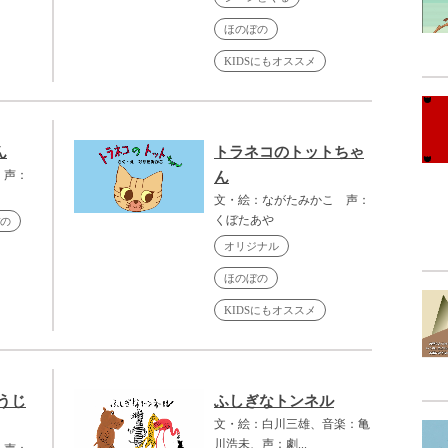
ほのぼの
KIDSにもオススメ
ん
トラネコのトットちゃ
、声：
ん
文・絵：ながたみかこ 声：
くぼたあや
の
オリジナル
ほのぼの
KIDSにもオススメ
うじ
ふしぎなトンネル
文・絵：白川三雄、音楽：亀
川浩未、声：劇...