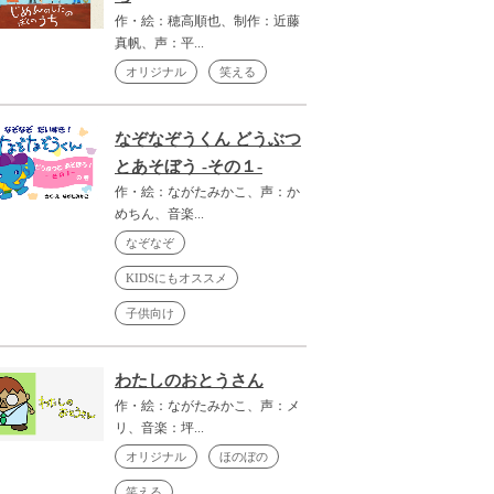
作・絵：穂高順也、制作：近藤
真帆、声：平...
オリジナル
笑える
なぞなぞうくん どうぶつ
とあそぼう -その１-
作・絵：ながたみかこ、声：か
めちん、音楽...
なぞなぞ
KIDSにもオススメ
子供向け
わたしのおとうさん
作・絵：ながたみかこ、声：メ
リ、音楽：坪...
オリジナル
ほのぼの
笑える