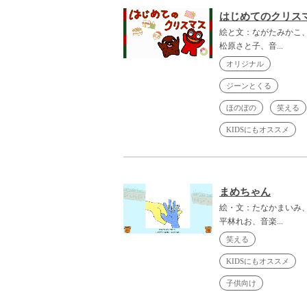
はじめてのクリス
絵と文：ながたみかこ
松原さと子、音...
オリジナル
ジーンとくる
ほのぼの
笑える
KIDSにもオススメ
まめちゃん
絵・文：たなかまいみ
平林れお、音楽...
笑える
KIDSにもオススメ
子供向け