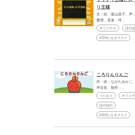
リ王様
文・絵：畠山昌子、声
愛理、音楽：坪...
オリジナル
ほのぼ
KIDSにもオススメ
ころりんりんご
作・絵：ながたみかこ
坪谷良、制作：...
うたおう
オリジナ
ほのぼの
KIDSにもオススメ