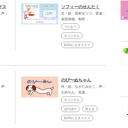
マス
ソフィーのせんたく
、声：
文・絵：田村セツコ、音楽：
余田崇徳、制作...
うたおう
オリジナル
KIDSにもオススメ
のび〜ぬちゃん
、声：
作・絵：ながたみかこ、声：
かめちん、音楽...
オリジナル
ほのぼの
笑える
KIDSにもオススメ