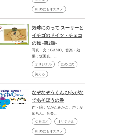
KIDSにもオススメ
気球にのって スーリーと
イチゴのドイツ・チェコ
の旅 -第2話-
写真・文：GAMO、音楽・効
果：坂田真、...
オリジナル
ほのぼの
笑える
なぞなぞうくん ひらがな
であそぼうの巻
作・絵：ながたみかこ、声：か
めちん、音楽...
なるほど
オリジナル
KIDSにもオススメ