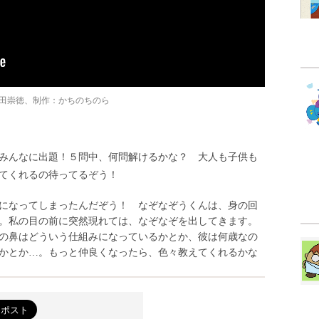
余田崇徳、制作：かちのちのら
みんなに出題！５問中、何問解けるかな？ 大人も子供も
てくれるの待ってるぞう！
になってしまったんだぞう！ なぞなぞうくんは、身の回
。私の目の前に突然現れては、なぞなぞを出してきます。
の鼻はどういう仕組みになっているかとか、彼は何歳なの
かとか…。もっと仲良くなったら、色々教えてくれるかな