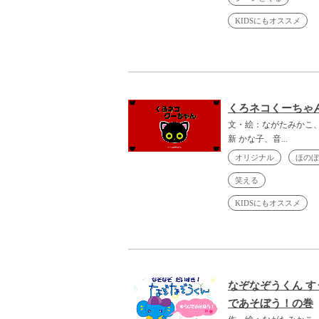
KIDSにもオススメ
くろネコくーちゃ
文・絵：ながたみかこ
新 かな子、音...
オリジナル
ほのぼ
笑える
KIDSにもオススメ
なぞなぞうくん す
であそぼう！の巻