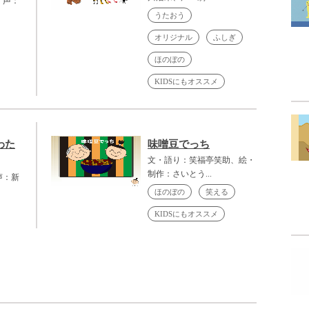
、声：
うたおう
オリジナル
ふしぎ
ほのぼの
KIDSにもオススメ
わた
味噌豆でっち
文・語り：笑福亭笑助、絵・
制作：さいとう...
声：新
ほのぼの
笑える
KIDSにもオススメ