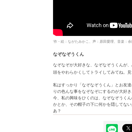
'作・絵：ながたみかこ、声：原田愛理、音楽：
なぞなぞうくん
なぞなぞが大好きな、なぞなぞうくんが、
頭をやわらかくしてトライしてみてね。見
私はすっかり「なぞなぞうくん」とお友達
りの色んな事をなぞなぞにするのが大好き
今、私の興味をひくのは、なぞなぞうくん
かとか、その帽子の下に何かを隠してない
あ？