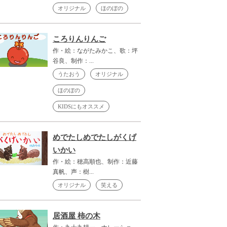
オリジナル
ほのぼの
ころりんりんご
作・絵：ながたみかこ、歌：坪
谷良、制作：...
うたおう
オリジナル
ほのぼの
KIDSにもオススメ
めでたしめでたしがくげ
いかい
作・絵：穂高順也、制作：近藤
真帆、声：樹...
オリジナル
笑える
居酒屋 柿の木