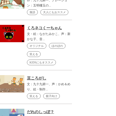
作：九十九耕一、ナレーショ
ン：五明樓玉の...
落語
大人にもおススメ
くろネコくーちゃん
文・絵：ながたみかこ、声：新
かな子、音...
オリジナル
ほのぼの
笑える
KIDSにもオススメ
豆ころがし
文：九十九耕一、声：かめ＆め
り、絵・制作...
笑える
親子向け
だれのしっぽ？