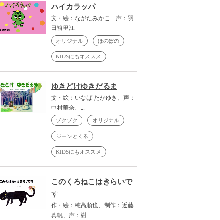
ハイカラッパ
文・絵：ながたみかこ 声：羽
田裕里江
オリジナル
ほのぼの
KIDSにもオススメ
ゆきどけゆきだるま
文・絵：いなば たかゆき、声：
中村華奈、...
ゾクゾク
オリジナル
ジーンとくる
KIDSにもオススメ
このくろねこはきらいで
す
作・絵：穂高順也、制作：近藤
真帆、声：樹...