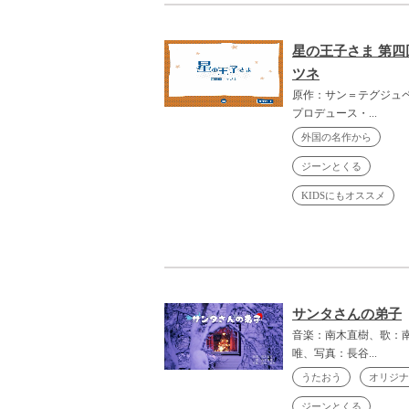
星の王子さま 第四
ツネ
原作：サン＝テグジュ
プロデュース・...
外国の名作から
ジーンとくる
KIDSにもオススメ
サンタさんの弟子
音楽：南木直樹、歌：
唯、写真：長谷...
うたおう
オリジナ
ジーンとくる