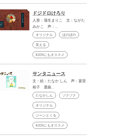
ドジドロけろり
人形：蒲生まりこ 文：ながた
みかこ 声：...
オリジナル
ほのぼの
笑える
KIDSにもオススメ
サンタニュース
文・絵：たなか しん 声：宴堂
裕子 選曲...
たなかしん
ゾクゾク
オリジナル
ジーンとくる
KIDSにもオススメ