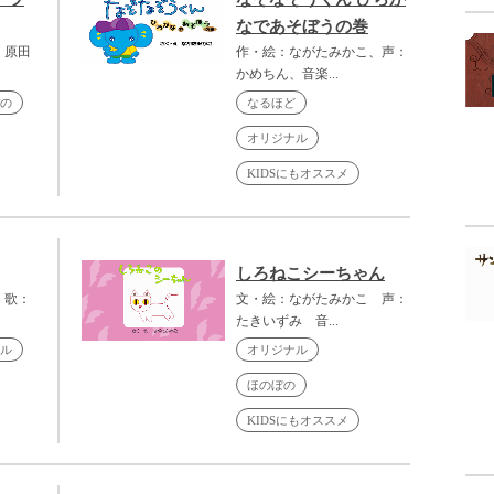
なであそぼうの巻
：原田
作・絵：ながたみかこ、声：
かめちん、音楽...
の
なるほど
オリジナル
KIDSにもオススメ
しろねこシーちゃん
、歌：
文・絵：ながたみかこ 声：
たきいずみ 音...
ル
オリジナル
ほのぼの
KIDSにもオススメ