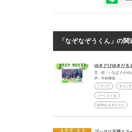
「なぞなぞうくん」の関
ゆきどけゆきだる
文・絵：いなば たかゆ
声：中村華奈、...
ゾクゾク
オリジナ
ジーンとくる
KIDSにもオススメ
ブックリ王様とス