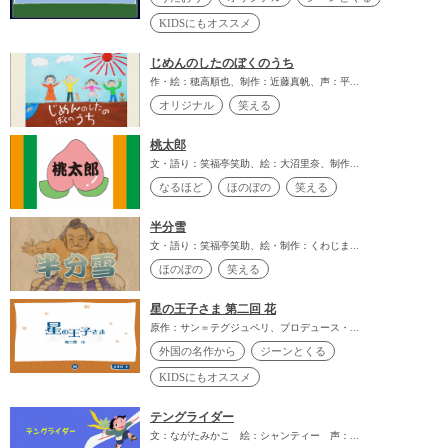
KIDSにもオススメ
じめんのしたのぼくのうち
作・絵：穂高順也、制作：近藤真帆、声：平...
オリジナル
笑える
桃太郎
文・語り：笑福亭笑助、絵：大沼里奈、制作...
なるほど
ほのぼの
笑える
半分雪
文・語り：笑福亭笑助、絵・制作：くわじま...
ほのぼの
笑える
星の王子さま 第二回 花
原作：サン＝テグジュペリ、プロデュース・...
外国の名作から
ジーンとくる
KIDSにもオススメ
テングライダー
文：ながたみかこ 絵：シャンティー 声：...