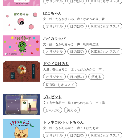
オリジナル
ほのぼの
KIDSにもオススメ
ぼこちゃん
文・絵：たなかまいみ、声：かめ＆めり、音...
オリジナル
ほのぼの
KIDSにもオススメ
ハイカラッパ
文・絵：ながたみかこ 声：羽田裕里江
オリジナル
ほのぼの
KIDSにもオススメ
ドジドロけろり
人形：蒲生まりこ 文：ながたみかこ 声：...
オリジナル
ほのぼの
笑える
KIDSにもオススメ
プレゼント
文：九十九耕一、絵：かちのちのら、声：花...
ほのぼの
笑える
トラネコのトットちゃん
文・絵：ながたみかこ 声：くぼたあや
オリジナル
ほのぼの
KIDSにもオススメ