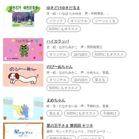
ゆきどけゆきだるま
文・絵：いなば たかゆき、声：中村華奈、...
ゾクゾク
オリジナル
ジーンとくる
KIDSにもオススメ
ハイカラッパ
文・絵：ながたみかこ 声：羽田裕里江
オリジナル
ほのぼの
KIDSにもオススメ
のび〜ぬちゃん
作・絵：ながたみかこ、声：かめちん、音楽...
オリジナル
ほのぼの
笑える
KIDSにもオススメ
まめちゃん
絵・文：たなかまいみ、声：平林れお、音楽...
笑える
KIDSにもオススメ
子供向け
星の王子さま 第四回 キツネ
原作：サン＝テグジュペリ、プロデュース・...
外国の名作から
ジーンとくる