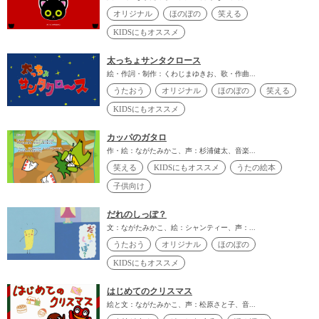
オリジナル
ほのぼの
笑える
KIDSにもオススメ
太っちょサンタクロース
絵・作詞・制作：くわじまゆきお、歌・作曲...
うたおう
オリジナル
ほのぼの
笑える
KIDSにもオススメ
カッパのガタロ
作・絵：ながたみかこ、声：杉浦健太、音楽...
笑える
KIDSにもオススメ
うたの絵本
子供向け
だれのしっぽ？
文：ながたみかこ、絵：シャンティー、声：...
うたおう
オリジナル
ほのぼの
KIDSにもオススメ
はじめてのクリスマス
絵と文：ながたみかこ、声：松原さと子、音...