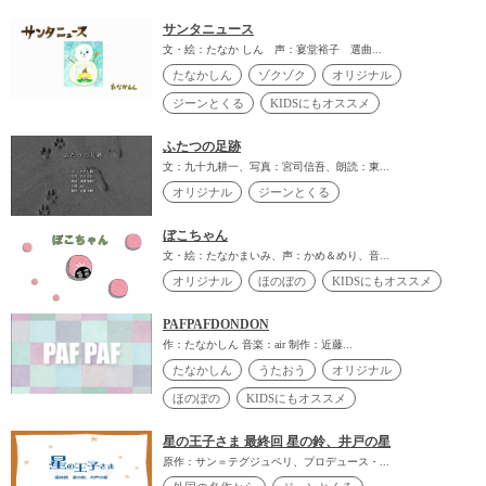
サンタニュース
文・絵：たなか しん 声：宴堂裕子 選曲...
たなかしん
ゾクゾク
オリジナル
ジーンとくる
KIDSにもオススメ
ふたつの足跡
文：九十九耕一、写真：宮司信吾、朗読：東...
オリジナル
ジーンとくる
ぼこちゃん
文・絵：たなかまいみ、声：かめ＆めり、音...
オリジナル
ほのぼの
KIDSにもオススメ
PAFPAFDONDON
作：たなかしん 音楽：air 制作：近藤...
たなかしん
うたおう
オリジナル
ほのぼの
KIDSにもオススメ
星の王子さま 最終回 星の鈴、井戸の星
原作：サン＝テグジュペリ、プロデュース・...