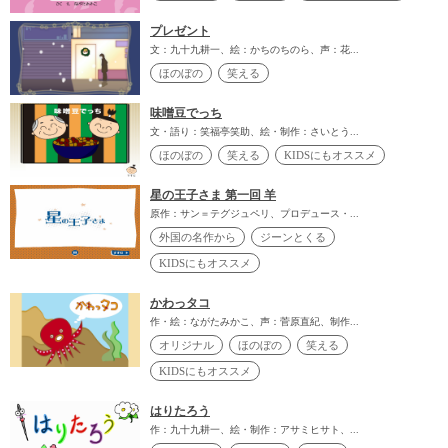
プレゼント
文：九十九耕一、絵：かちのちのら、声：花...
ほのぼの
笑える
味噌豆でっち
文・語り：笑福亭笑助、絵・制作：さいとう...
ほのぼの
笑える
KIDSにもオススメ
星の王子さま 第一回 羊
原作：サン＝テグジュペリ、プロデュース・...
外国の名作から
ジーンとくる
KIDSにもオススメ
かわっタコ
作・絵：ながたみかこ、声：菅原直紀、制作...
オリジナル
ほのぼの
笑える
KIDSにもオススメ
はりたろう
作：九十九耕一、絵・制作：アサミヒサト、...