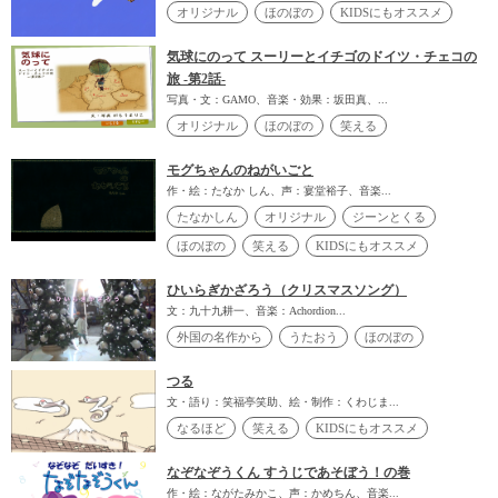
オリジナル
ほのぼの
KIDSにもオススメ
気球にのって スーリーとイチゴのドイツ・チェコの
旅 -第2話-
写真・文：GAMO、音楽・効果：坂田真、...
オリジナル
ほのぼの
笑える
モグちゃんのねがいごと
作・絵：たなか しん、声：宴堂裕子、音楽...
たなかしん
オリジナル
ジーンとくる
ほのぼの
笑える
KIDSにもオススメ
ひいらぎかざろう（クリスマスソング）
文：九十九耕一、音楽：Achordion...
外国の名作から
うたおう
ほのぼの
つる
文・語り：笑福亭笑助、絵・制作：くわじま...
なるほど
笑える
KIDSにもオススメ
なぞなぞうくん すうじであそぼう！の巻
作・絵：ながたみかこ、声：かめちん、音楽...