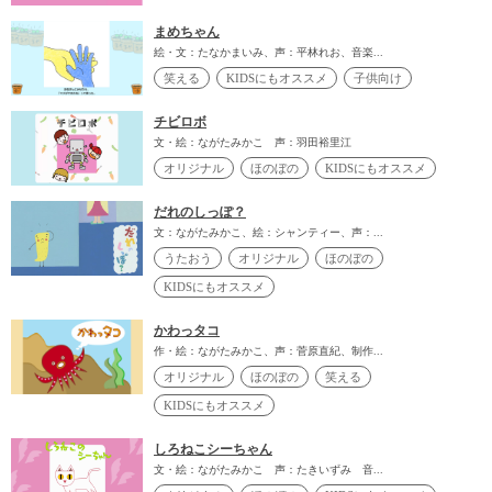
まめちゃん
絵・文：たなかまいみ、声：平林れお、音楽...
笑える
KIDSにもオススメ
子供向け
チビロボ
文・絵：ながたみかこ 声：羽田裕里江
オリジナル
ほのぼの
KIDSにもオススメ
だれのしっぽ？
文：ながたみかこ、絵：シャンティー、声：...
うたおう
オリジナル
ほのぼの
KIDSにもオススメ
かわっタコ
作・絵：ながたみかこ、声：菅原直紀、制作...
オリジナル
ほのぼの
笑える
KIDSにもオススメ
しろねこシーちゃん
文・絵：ながたみかこ 声：たきいずみ 音...