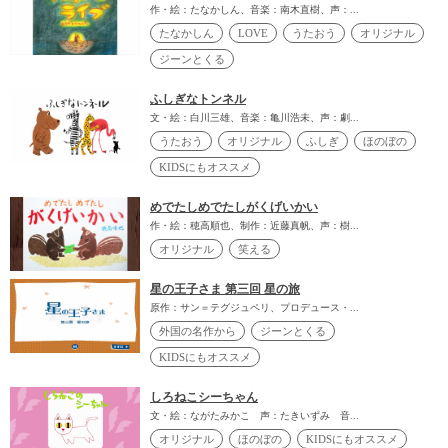
作・絵：たなかしん、音楽：南木直樹、声：...
たなかしん
LOVE
うたおう
オリジナル
ジーンとくる
ふしぎなトンネル
文・絵：白川三雄、音楽：亀川浩未、声：劇...
うたおう
オリジナル
ふしぎ
ほのぼの
KIDSにもオススメ
めでたしめでたしがくげいかい
作・絵：穂高順也、制作：近藤真帆、声：樹...
オリジナル
笑える
星の王子さま 第三回 星の旅
原作：サン＝テグジュペリ、プロデュース・...
外国の名作から
ジーンとくる
KIDSにもオススメ
しろねこシーちゃん
文・絵：ながたみかこ 声：たきいずみ 音...
オリジナル
ほのぼの
KIDSにもオススメ