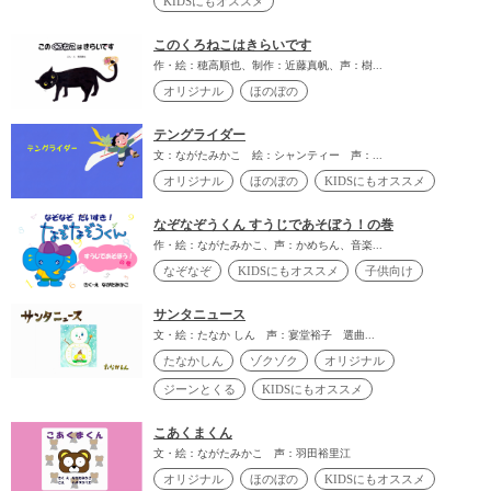
KIDSにもオススメ
このくろねこはきらいです
作・絵：穂高順也、制作：近藤真帆、声：樹...
オリジナル
ほのぼの
テングライダー
文：ながたみかこ 絵：シャンティー 声：...
オリジナル
ほのぼの
KIDSにもオススメ
なぞなぞうくん すうじであそぼう！の巻
作・絵：ながたみかこ、声：かめちん、音楽...
なぞなぞ
KIDSにもオススメ
子供向け
サンタニュース
文・絵：たなか しん 声：宴堂裕子 選曲...
たなかしん
ゾクゾク
オリジナル
ジーンとくる
KIDSにもオススメ
こあくまくん
文・絵：ながたみかこ 声：羽田裕里江
オリジナル
ほのぼの
KIDSにもオススメ