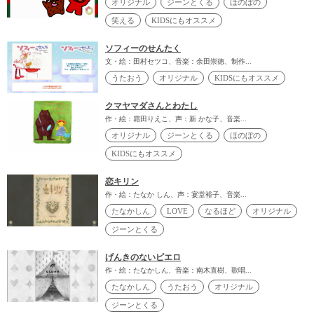
オリジナル
ジーンとくる
ほのぼの
笑える
KIDSにもオススメ
ソフィーのせんたく
文・絵：田村セツコ、音楽：余田崇徳、制作...
うたおう
オリジナル
KIDSにもオススメ
クマヤマダさんとわたし
作・絵：霜田りえこ、声：新 かな子、音楽...
オリジナル
ジーンとくる
ほのぼの
KIDSにもオススメ
恋キリン
作・絵：たなか しん、声：宴堂裕子、音楽...
たなかしん
LOVE
なるほど
オリジナル
ジーンとくる
げんきのないピエロ
作・絵：たなかしん、音楽：南木直樹、歌唱...
たなかしん
うたおう
オリジナル
ジーンとくる