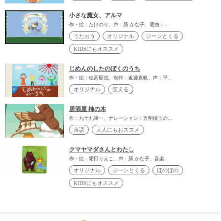
小さな魔女、アルマ
作・絵：たけのり、声：新 かな子、選曲：...
うたおう
オリジナル
ジーンとくる
KIDSにもオススメ
じめんのしたのぼくのうち
作・絵：穂高順也、制作：近藤真帆、声：平...
オリジナル
笑える
居酒屋 柿の木
作：九十九耕一、ナレーション：五明樓玉の...
落語
大人にもおススメ
クマヤマダさんとわたし
作・絵：霜田りえこ、声：新 かな子、音楽...
オリジナル
ジーンとくる
ほのぼの
KIDSにもオススメ