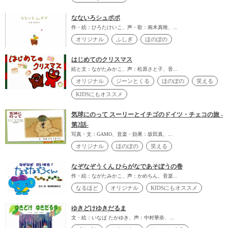
なないろシュポポ
作・絵：ひろたけいこ、声・歌：南木真唯、...
オリジナル
ふしぎ
ほのぼの
はじめてのクリスマス
絵と文：ながたみかこ、声：松原さと子、音...
オリジナル
ジーンとくる
ほのぼの
笑える
KIDSにもオススメ
気球にのって スーリーとイチゴのドイツ・チェコの旅 -
第2話-
写真・文：GAMO、音楽・効果：坂田真、...
オリジナル
ほのぼの
笑える
なぞなぞうくん ひらがなであそぼうの巻
作・絵：ながたみかこ、声：かめちん、音楽...
なるほど
オリジナル
KIDSにもオススメ
ゆきどけゆきだるま
文・絵：いなば たかゆき、声：中村華奈、...