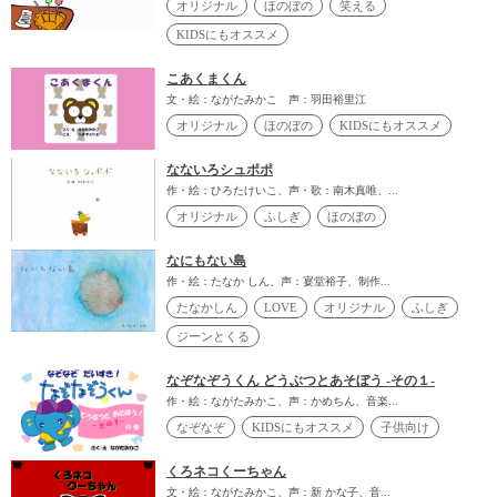
オリジナル
ほのぼの
笑える
KIDSにもオススメ
こあくまくん
文・絵：ながたみかこ 声：羽田裕里江
オリジナル
ほのぼの
KIDSにもオススメ
なないろシュポポ
作・絵：ひろたけいこ、声・歌：南木真唯、...
オリジナル
ふしぎ
ほのぼの
なにもない島
作・絵：たなか しん、声：宴堂裕子、制作...
たなかしん
LOVE
オリジナル
ふしぎ
ジーンとくる
なぞなぞうくん どうぶつとあそぼう -その１-
作・絵：ながたみかこ、声：かめちん、音楽...
なぞなぞ
KIDSにもオススメ
子供向け
くろネコくーちゃん
文・絵：ながたみかこ、声：新 かな子、音...