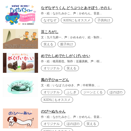
なぞなぞうくん どうぶつとあそぼう -その１-
作・絵：ながたみかこ、声：かめちん、音楽...
なぞなぞ
KIDSにもオススメ
子供向け
豆ころがし
文：九十九耕一、声：かめ＆めり、絵・制作...
笑える
親子向け
めでたしめでたしがくげいかい
作・絵：穂高順也、制作：近藤真帆、声：樹...
オリジナル
笑える
風の子ひゅーどん
文・絵：いなば たかゆき、声：中村華奈、...
オリジナル
ふしぎ
ジーンとくる
ほのぼの
KIDSにもオススメ
のび〜ぬちゃん
作・絵：ながたみかこ、声：かめちん、音楽...
オリジナル
ほのぼの
笑える