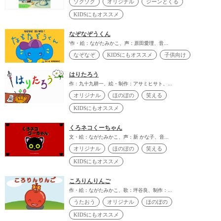
ゾクゾク
オリジナル
ジーンとくる
KIDSにもオススメ
なぞなぞうくん
'作・絵：ながたみかこ、声：原田愛理、音...
なぞなぞ
KIDSにもオススメ
子供向け
はりたろう
作：九十九耕一、絵・制作：アサミヒサト、...
オリジナル
ほのぼの
笑える
KIDSにもオススメ
くろネコくーちゃん
文・絵：ながたみかこ、声：新 かな子、音...
オリジナル
ほのぼの
笑える
KIDSにもオススメ
ころりんりんご
作・絵：ながたみかこ、歌：坪谷良、制作：...
うたおう
オリジナル
ほのぼの
KIDSにもオススメ