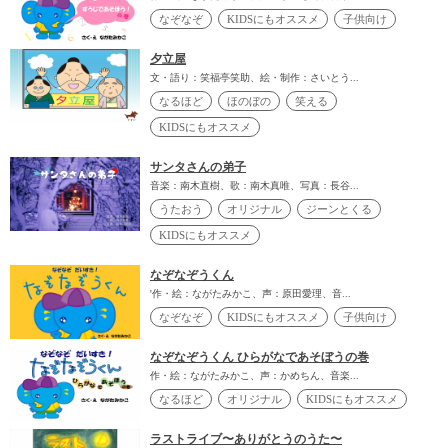
なぞなぞ
KIDSにもオススメ
子供向け
夕立屋
文・語り：笑福亭笑助、絵・制作：さいとう...
なるほど
ほのぼの
笑える
KIDSにもオススメ
サンタさんの弟子
音楽：南木直樹、歌：南木真唯、写真：長谷...
うたおう
オリジナル
ジーンとくる
KIDSにもオススメ
なぞなぞうくん
'作・絵：ながたみかこ、声：原田愛理、音...
なぞなぞ
KIDSにもオススメ
子供向け
なぞなぞうくん ひらがなであそぼうの巻
作・絵：ながたみかこ、声：かめちん、音楽...
なるほど
オリジナル
KIDSにもオススメ
ラストライブ〜ありがとうのうた〜