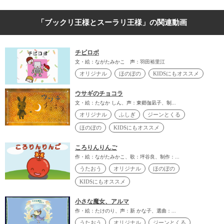
「ブックリ王様とスーラリ王様」の関連動画
チビロボ
文・絵：ながたみかこ 声：羽田裕里江
オリジナル
ほのぼの
KIDSにもオススメ
ウサギのチョコラ
文・絵：たなか しん、声：東郷伽凪子、制...
オリジナル
ふしぎ
ジーンとくる
ほのぼの
KIDSにもオススメ
ころりんりんご
作・絵：ながたみかこ、歌：坪谷良、制作：...
うたおう
オリジナル
ほのぼの
KIDSにもオススメ
小さな魔女、アルマ
作・絵：たけのり、声：新 かな子、選曲：...
うたおう
オリジナル
ジーンとくる