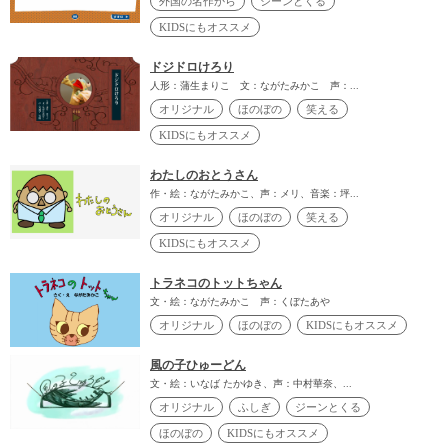
外国の名作から
ジーンとくる
KIDSにもオススメ
ドジドロけろり
人形：蒲生まりこ 文：ながたみかこ 声：...
オリジナル
ほのぼの
笑える
KIDSにもオススメ
わたしのおとうさん
作・絵：ながたみかこ、声：メリ、音楽：坪...
オリジナル
ほのぼの
笑える
KIDSにもオススメ
トラネコのトットちゃん
文・絵：ながたみかこ 声：くぼたあや
オリジナル
ほのぼの
KIDSにもオススメ
風の子ひゅーどん
文・絵：いなば たかゆき、声：中村華奈、...
オリジナル
ふしぎ
ジーンとくる
ほのぼの
KIDSにもオススメ