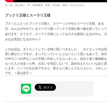
文・絵：畠山昌子、声：原田愛理、音楽：坪谷良、制作：かちのちのら
ブックリ王様とスーラリ王様
ブクッとふとったブックリ王様と、スラーっとやせたスーラリ王様。ある
日、みんながやせているスーラリ国へブックリ王様が食べ物を持っていって
あげます。さてさて、スーラリ王様にとっては小さな親切になるのやら、大
きなお世話になるのやら？
このお話は、ダイエットしている時に思いつきました。 ダイエット中は切
実に痩せたいですが、太ってたっていいじゃないという思いもあって、自分
の中の二つの声を二人の王様に代弁してもらいました。自分と違う価値観を
もった人と出会った時、お互いを否定しないで、認め合えたらいいなあと思
います。シンプルなお話ですから、皆さんに楽しんでもらえたら、うれしい
です。＜畠山昌子＞