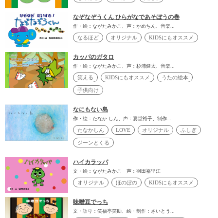
なぞなぞうくん ひらがなであそぼうの巻
作・絵：ながたみかこ、声：かめちん、音楽...
なるほど
オリジナル
KIDSにもオススメ
カッパのガタロ
作・絵：ながたみかこ、声：杉浦健太、音楽...
笑える
KIDSにもオススメ
うたの絵本
子供向け
なにもない島
作・絵：たなか しん、声：宴堂裕子、制作...
たなかしん
LOVE
オリジナル
ふしぎ
ジーンとくる
ハイカラッパ
文・絵：ながたみかこ 声：羽田裕里江
オリジナル
ほのぼの
KIDSにもオススメ
味噌豆でっち
文・語り：笑福亭笑助、絵・制作：さいとう...