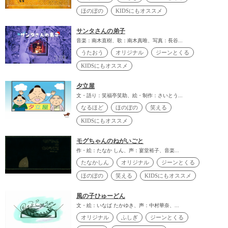
ほのぼの
KIDSにもオススメ
サンタさんの弟子
音楽：南木直樹、歌：南木真唯、写真：長谷...
うたおう
オリジナル
ジーンとくる
KIDSにもオススメ
夕立屋
文・語り：笑福亭笑助、絵・制作：さいとう...
なるほど
ほのぼの
笑える
KIDSにもオススメ
モグちゃんのねがいごと
作・絵：たなか しん、声：宴堂裕子、音楽...
たなかしん
オリジナル
ジーンとくる
ほのぼの
笑える
KIDSにもオススメ
風の子ひゅーどん
文・絵：いなば たかゆき、声：中村華奈、...
オリジナル
ふしぎ
ジーンとくる