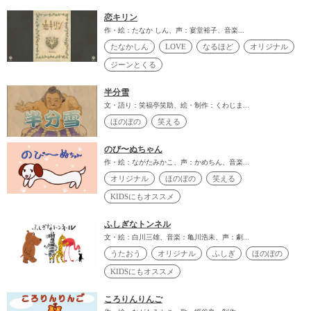
恋キリン
作・絵：たなか しん、声：宴堂裕子、音楽...
たなかしん
LOVE
なるほど
オリジナル
ジーンとくる
半分雪
文・語り：笑福亭笑助、絵・制作：くわじま...
ほのぼの
笑える
のび〜ぬちゃん
作・絵：ながたみかこ、声：かめちん、音楽...
オリジナル
ほのぼの
笑える
KIDSにもオススメ
ふしぎなトンネル
文・絵：白川三雄、音楽：亀川浩未、声：劇...
うたおう
オリジナル
ふしぎ
ほのぼの
KIDSにもオススメ
ころりんりんご