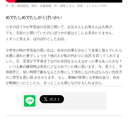
作・絵：穂高順也、制作：近藤真帆、声：樹咲リヨコ、音楽：インクルードPD
めでたしめでたしがくげいかい
りすのぼうやが学芸会の主役と聞いて、お父さんとお母さんは大喜び。
でも、主役だと聞いていたのにぼうやの姿はどこにも見当たりません。
くすっと笑える、ほのぼのとしたお話。
小学生の時の学芸会の思い出は、自分の出番が少なくて友達と遊んでいたら
出番に遅れた事でしょうか？他の人が私の代わりに台詞 を言ってくれてま
した。又、芝居が下手過ぎてなのか台詞をもらえなかった事もあったかな？
いつも劇の練習時は先生にどなられていた様に思います。今、思うと、子
供相手に、短い時間で劇をなんとか形にして演出しなければならない先生方
のご苦労を思い頭 がさがります。もし、動物の世界にも学校があり、自分
が動物だったとしたら、きっとこんな感じなのかもしれません。