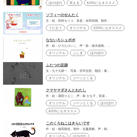
ほのぼの
笑える
KIDSにもオススメ
ソフィーのせんたく
文・絵：田村セツコ、音楽：余田崇徳、制作...
うたおう
オリジナル
KIDSにもオススメ
なないろシュポポ
作・絵：ひろたけいこ、声・歌：南木真唯、...
オリジナル
ふしぎ
ほのぼの
ふたつの足跡
文：九十九耕一、写真：宮司信吾、朗読：東...
オリジナル
ジーンとくる
クマヤマダさんとわたし
作・絵：霜田りえこ、声：新 かな子、音楽...
オリジナル
ジーンとくる
ほのぼの
KIDSにもオススメ
このくろねこはきらいです
作・絵：穂高順也、制作：近藤真帆、声：樹...
オリジナル
ほのぼの