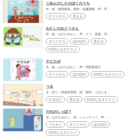
じめんのしたのぼくのうち
作・絵：穂高順也、制作：近藤真帆、声：平...
オリジナル
笑える
わたしのおとうさん
作・絵：ながたみかこ、声：メリ、音楽：坪...
オリジナル
ほのぼの
笑える
KIDSにもオススメ
チビロボ
文・絵：ながたみかこ 声：羽田裕里江
オリジナル
ほのぼの
KIDSにもオススメ
つる
文・語り：笑福亭笑助、絵・制作：くわじま...
なるほど
笑える
KIDSにもオススメ
だれのしっぽ？
文：ながたみかこ、絵：シャンティー、声：...
うたおう
オリジナル
ほのぼの
KIDSにもオススメ