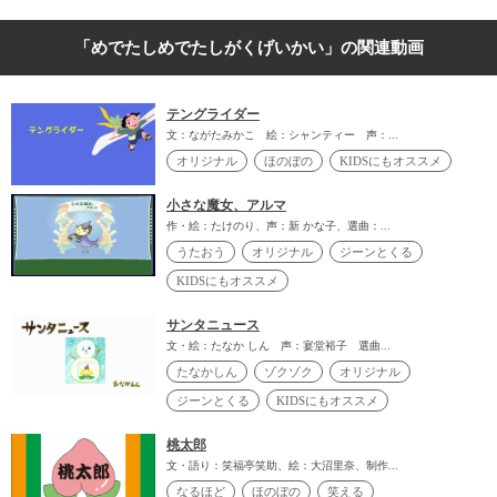
「めでたしめでたしがくげいかい」の関連動画
テングライダー
文：ながたみかこ 絵：シャンティー 声：...
オリジナル
ほのぼの
KIDSにもオススメ
小さな魔女、アルマ
作・絵：たけのり、声：新 かな子、選曲：...
うたおう
オリジナル
ジーンとくる
KIDSにもオススメ
サンタニュース
文・絵：たなか しん 声：宴堂裕子 選曲...
たなかしん
ゾクゾク
オリジナル
ジーンとくる
KIDSにもオススメ
桃太郎
文・語り：笑福亭笑助、絵：大沼里奈、制作...
なるほど
ほのぼの
笑える