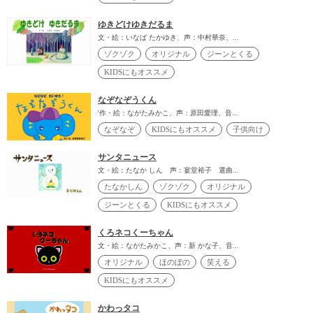
ゆきどけゆきだるま
文・絵：いなば たかゆき、声：中村華奈、...
ゾクゾク
オリジナル
ジーンとくる
KIDSにもオススメ
なぞなぞうくん
'作・絵：ながたみかこ、声：原田愛理、音...
なぞなぞ
KIDSにもオススメ
子供向け
サンタニュース
文・絵：たなか しん 声：宴堂裕子 選曲...
たなかしん
ゾクゾク
オリジナル
ジーンとくる
KIDSにもオススメ
くろネコくーちゃん
文・絵：ながたみかこ、声：新 かな子、音...
オリジナル
ほのぼの
笑える
KIDSにもオススメ
かわっタコ