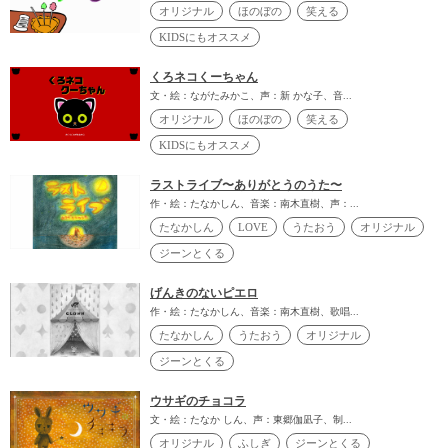
オリジナル
ほのぼの
笑える
KIDSにもオススメ
くろネコくーちゃん
文・絵：ながたみかこ、声：新 かな子、音...
オリジナル
ほのぼの
笑える
KIDSにもオススメ
ラストライブ〜ありがとうのうた〜
作・絵：たなかしん、音楽：南木直樹、声：...
たなかしん
LOVE
うたおう
オリジナル
ジーンとくる
げんきのないピエロ
作・絵：たなかしん、音楽：南木直樹、歌唱...
たなかしん
うたおう
オリジナル
ジーンとくる
ウサギのチョコラ
文・絵：たなか しん、声：東郷伽凪子、制...
オリジナル
ふしぎ
ジーンとくる