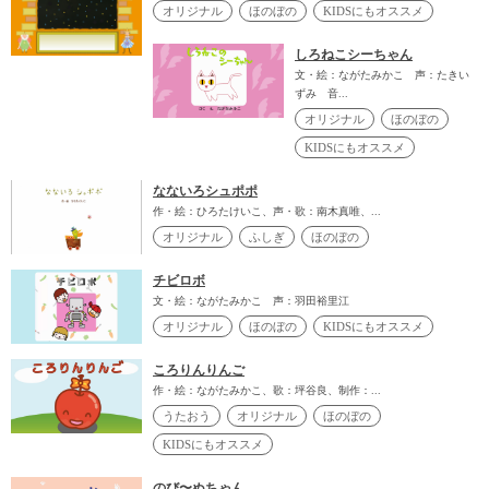
オリジナル
ほのぼの
KIDSにもオススメ
しろねこシーちゃん
文・絵：ながたみかこ 声：たきい
ずみ 音...
オリジナル
ほのぼの
KIDSにもオススメ
なないろシュポポ
作・絵：ひろたけいこ、声・歌：南木真唯、...
オリジナル
ふしぎ
ほのぼの
チビロボ
文・絵：ながたみかこ 声：羽田裕里江
オリジナル
ほのぼの
KIDSにもオススメ
ころりんりんご
作・絵：ながたみかこ、歌：坪谷良、制作：...
うたおう
オリジナル
ほのぼの
KIDSにもオススメ
のび〜ぬちゃん