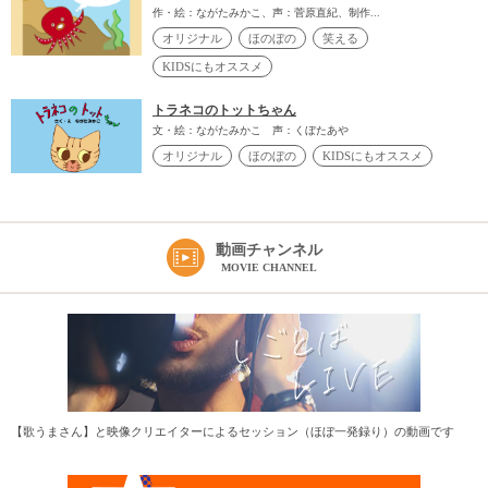
作・絵：ながたみかこ、声：菅原直紀、制作...
オリジナル
ほのぼの
笑える
KIDSにもオススメ
トラネコのトットちゃん
文・絵：ながたみかこ 声：くぼたあや
オリジナル
ほのぼの
KIDSにもオススメ
動画チャンネル
MOVIE CHANNEL
【歌うまさん】と映像クリエイターによるセッション（ほぼ一発録り）の動画です