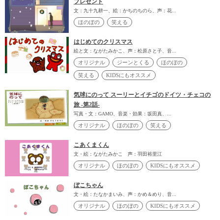
プレゼント
文：九十九耕一、絵：かちのちのら、声：花...
ほのぼの
笑える
はじめてのクリスマス
絵と文：ながたみかこ、声：松原さと子、音...
オリジナル
ジーンとくる
ほのぼの
笑える
KIDSにもオススメ
気球にのって スーリーとイチゴのドイツ・チェコの
旅 -第2話-
写真・文：GAMO、音楽・効果：坂田真、...
オリジナル
ほのぼの
笑える
こあくまくん
文・絵：ながたみかこ 声：羽田裕里江
オリジナル
ほのぼの
KIDSにもオススメ
ぼこちゃん
文・絵：たなかまいみ、声：かめ＆めり、音...
オリジナル
ほのぼの
KIDSにもオススメ