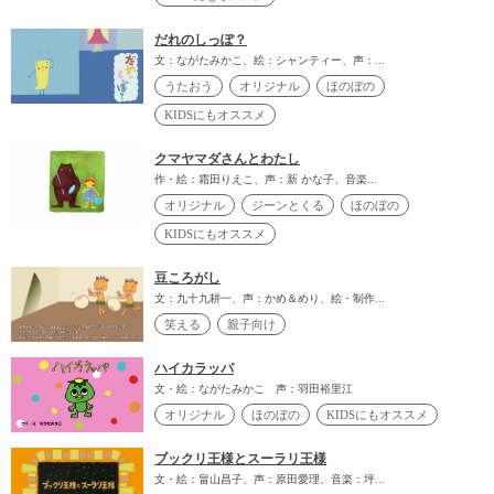
だれのしっぽ？
文：ながたみかこ、絵：シャンティー、声：...
うたおう
オリジナル
ほのぼの
KIDSにもオススメ
クマヤマダさんとわたし
作・絵：霜田りえこ、声：新 かな子、音楽...
オリジナル
ジーンとくる
ほのぼの
KIDSにもオススメ
豆ころがし
文：九十九耕一、声：かめ＆めり、絵・制作...
笑える
親子向け
ハイカラッパ
文・絵：ながたみかこ 声：羽田裕里江
オリジナル
ほのぼの
KIDSにもオススメ
ブックリ王様とスーラリ王様
文・絵：畠山昌子、声：原田愛理、音楽：坪...