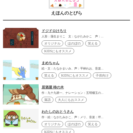
えほんのとびら
ドジドロけろり
人形：蒲生まりこ 文：ながたみかこ 声：...
オリジナル
ほのぼの
笑える
KIDSにもオススメ
まめちゃん
絵・文：たなかまいみ、声：平林れお、音楽...
笑える
KIDSにもオススメ
子供向け
居酒屋 柿の木
作：九十九耕一、ナレーション：五明樓玉の...
落語
大人にもおススメ
わたしのおとうさん
作・絵：ながたみかこ、声：メリ、音楽：坪...
オリジナル
ほのぼの
笑える
KIDSにもオススメ