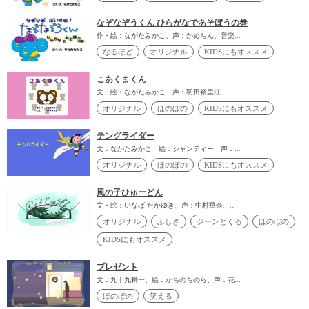
なぞなぞうくん ひらがなであそぼうの巻
作・絵：ながたみかこ、声：かめちん、音楽...
なるほど
オリジナル
KIDSにもオススメ
こあくまくん
文・絵：ながたみかこ 声：羽田裕里江
オリジナル
ほのぼの
KIDSにもオススメ
テングライダー
文：ながたみかこ 絵：シャンティー 声：...
オリジナル
ほのぼの
KIDSにもオススメ
風の子ひゅーどん
文・絵：いなば たかゆき、声：中村華奈、...
オリジナル
ふしぎ
ジーンとくる
ほのぼの
KIDSにもオススメ
プレゼント
文：九十九耕一、絵：かちのちのら、声：花...
ほのぼの
笑える