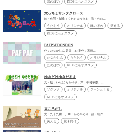
ほのぼの
KIDSにもオススメ
太っちょサンタクロース
絵・作詞・制作：くわじまゆきお、歌・作曲...
うたおう
オリジナル
ほのぼの
笑える
KIDSにもオススメ
PAFPAFDONDON
作：たなかしん 音楽：air 制作：近藤...
たなかしん
うたおう
オリジナル
ほのぼの
KIDSにもオススメ
ゆきどけゆきだるま
文・絵：いなば たかゆき、声：中村華奈、...
ゾクゾク
オリジナル
ジーンとくる
KIDSにもオススメ
豆ころがし
文：九十九耕一、声：かめ＆めり、絵・制作...
笑える
親子向け