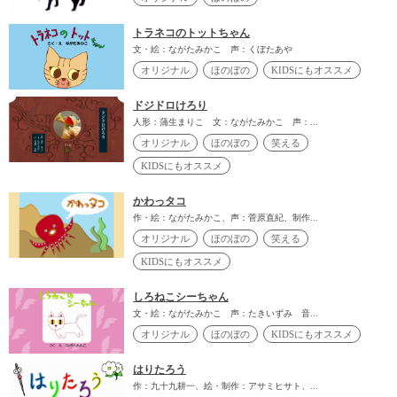
トラネコのトットちゃん
文・絵：ながたみかこ 声：くぼたあや
オリジナル
ほのぼの
KIDSにもオススメ
ドジドロけろり
人形：蒲生まりこ 文：ながたみかこ 声：...
オリジナル
ほのぼの
笑える
KIDSにもオススメ
かわっタコ
作・絵：ながたみかこ、声：菅原直紀、制作...
オリジナル
ほのぼの
笑える
KIDSにもオススメ
しろねこシーちゃん
文・絵：ながたみかこ 声：たきいずみ 音...
オリジナル
ほのぼの
KIDSにもオススメ
はりたろう
作：九十九耕一、絵・制作：アサミヒサト、...