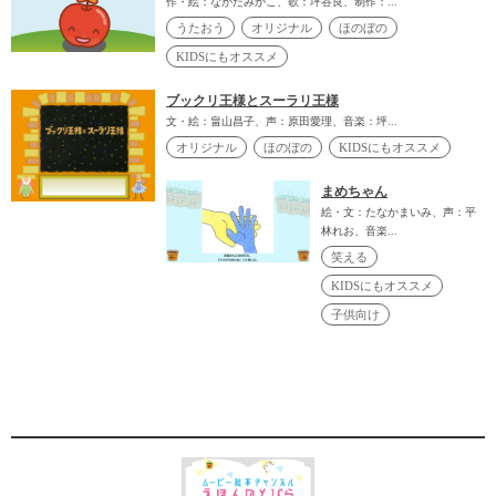
作・絵：ながたみかこ、歌：坪谷良、制作：...
うたおう
オリジナル
ほのぼの
KIDSにもオススメ
ブックリ王様とスーラリ王様
文・絵：畠山昌子、声：原田愛理、音楽：坪...
オリジナル
ほのぼの
KIDSにもオススメ
まめちゃん
絵・文：たなかまいみ、声：平
林れお、音楽...
笑える
KIDSにもオススメ
子供向け