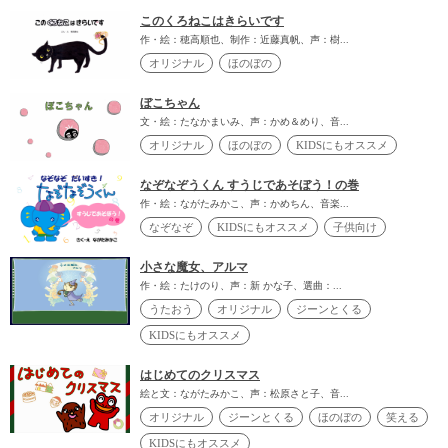
このくろねこはきらいです
作・絵：穂高順也、制作：近藤真帆、声：樹...
オリジナル
ほのぼの
ぼこちゃん
文・絵：たなかまいみ、声：かめ＆めり、音...
オリジナル
ほのぼの
KIDSにもオススメ
なぞなぞうくん すうじであそぼう！の巻
作・絵：ながたみかこ、声：かめちん、音楽...
なぞなぞ
KIDSにもオススメ
子供向け
小さな魔女、アルマ
作・絵：たけのり、声：新 かな子、選曲：...
うたおう
オリジナル
ジーンとくる
KIDSにもオススメ
はじめてのクリスマス
絵と文：ながたみかこ、声：松原さと子、音...
オリジナル
ジーンとくる
ほのぼの
笑える
KIDSにもオススメ