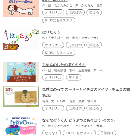
作・絵：ながたみかこ、声：かめちん、音楽...
オリジナル
ほのぼの
笑える
KIDSにもオススメ
はりたろう
作：九十九耕一、絵・制作：アサミヒサト、...
オリジナル
ほのぼの
笑える
KIDSにもオススメ
じめんのしたのぼくのうち
作・絵：穂高順也、制作：近藤真帆、声：平...
オリジナル
笑える
気球にのって スーリーとイチゴのドイツ・チェコの旅 -
第2話-
写真・文：GAMO、音楽・効果：坂田真、...
オリジナル
ほのぼの
笑える
なぞなぞうくん どうぶつとあそぼう -その１-
作・絵：ながたみかこ、声：かめちん、音楽...
なぞなぞ
KIDSにもオススメ
子供向け