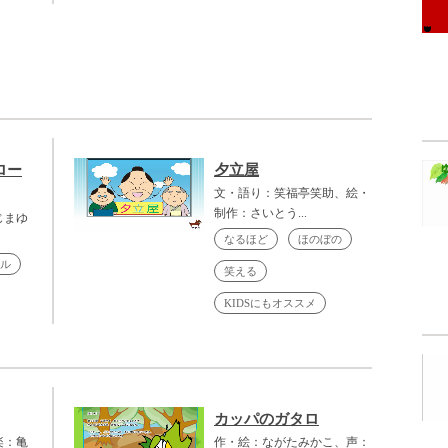
ロー
夕立屋
文・語り：笑福亭笑助、絵・
制作：さいとう...
じまゆ
なるほど
ほのぼの
ル
笑える
KIDSにもオススメ
カッパのガタロ
楽：亀
作・絵：ながたみかこ、声：