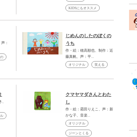
KIDSにもオススメ
じめんのしたのぼくの
 声：
うち
作・絵：穂高順也、制作：近
藤真帆、声：平...
の
オリジナル
笑える
ま
クマヤマダさんとわた
き、
し
作・絵：霜田りえこ、声：新
かな子、音楽...
ル
オリジナル
ジーンとくる