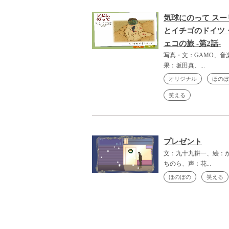
気球にのって スー
とイチゴのドイツ
ェコの旅 -第2話-
写真・文：GAMO、音
果：坂田真、...
オリジナル
ほのぼ
笑える
プレゼント
文：九十九耕一、絵：
ちのら、声：花...
ほのぼの
笑える