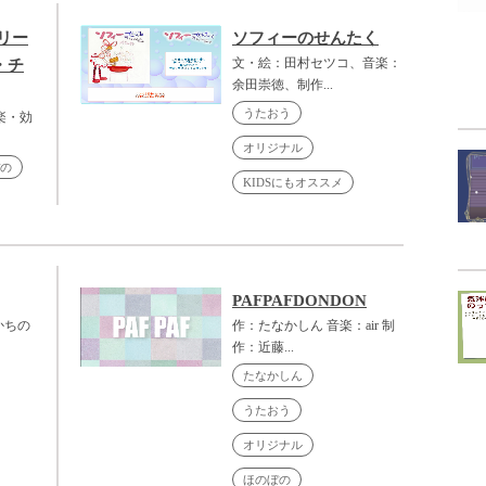
リー
ソフィーのせんたく
文・絵：田村セツコ、音楽：
・チ
余田崇徳、制作...
うたおう
楽・効
オリジナル
の
KIDSにもオススメ
PAFPAFDONDON
かちの
作：たなかしん 音楽：air 制
作：近藤...
たなかしん
うたおう
オリジナル
ほのぼの