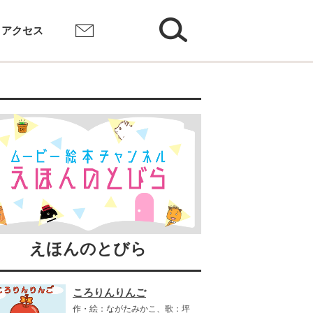
検索
アクセス
お問い合わせ
えほんのとびら
ころりんりんご
作・絵：ながたみかこ、歌：坪