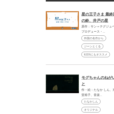
星の王子さま 最終
の鈴、井戸の星
原作：サン＝テグジュ
プロデュース・...
外国の名作から
ジーンとくる
KIDSにもオススメ
モグちゃんのねが
と
作・絵：たなか しん、
堂裕子、音楽...
たなかしん
オリジナル