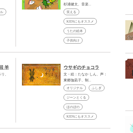
杉浦健太、音楽...
ル
笑える
KIDSにもオススメ
うたの絵本
子供向け
回 羊
ウサギのチョコラ
ペリ、
文・絵：たなか しん、声：
東郷伽凪子、制...
オリジナル
ふしぎ
ジーンとくる
ほのぼの
KIDSにもオススメ