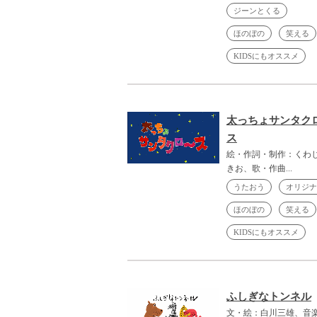
ジーンとくる
ほのぼの
笑える
KIDSにもオススメ
太っちょサンタク
ス
絵・作詞・制作：くわ
きお、歌・作曲...
うたおう
オリジナ
ほのぼの
笑える
KIDSにもオススメ
ふしぎなトンネル
文・絵：白川三雄、音