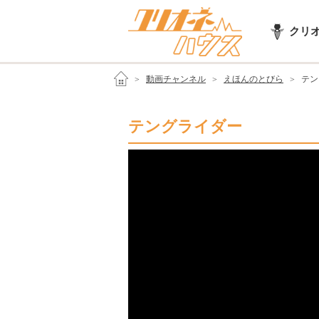
クリ
動画チャンネル
えほんのとびら
テン
テングライダー
オリジナル
ほのぼの
KIDSにもオ