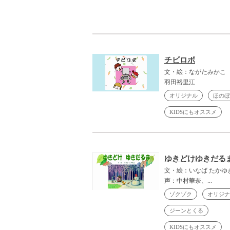
チビロボ
文・絵：ながたみかこ
羽田裕里江
オリジナル
ほのぼ
KIDSにもオススメ
ゆきどけゆきだる
文・絵：いなば たかゆ
声：中村華奈、...
ゾクゾク
オリジナ
ジーンとくる
KIDSにもオススメ