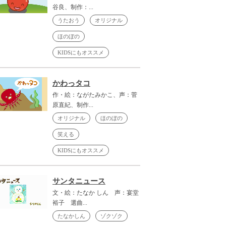
谷良、制作：...
うたおう
オリジナル
ほのぼの
KIDSにもオススメ
かわっタコ
作・絵：ながたみかこ、声：菅
原直紀、制作...
オリジナル
ほのぼの
笑える
KIDSにもオススメ
サンタニュース
文・絵：たなか しん 声：宴堂
裕子 選曲...
たなかしん
ゾクゾク