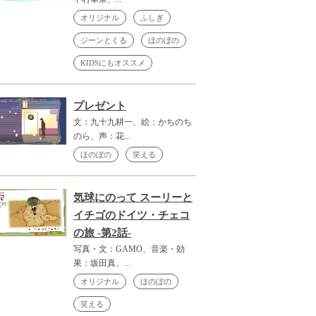
オリジナル
ふしぎ
ジーンとくる
ほのぼの
KIDSにもオススメ
プレゼント
文：九十九耕一、絵：かちのち
のら、声：花...
ほのぼの
笑える
気球にのって スーリーと
イチゴのドイツ・チェコ
の旅 -第2話-
写真・文：GAMO、音楽・効
果：坂田真、...
オリジナル
ほのぼの
笑える