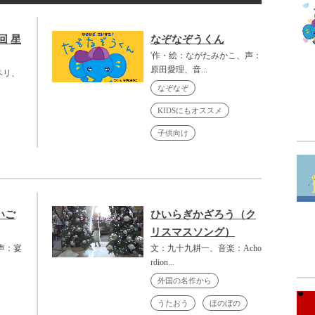
回 星
なぞなぞうくん
'作・絵：ながたみかこ、声：
原田愛理、音...
ペリ、
なぞなぞ
KIDSにもオススメ
子供向け
いご
ひいらぎかざろう（ク
リスマスソング）
声：宴
文：九十九耕一、音楽：Acho
rdion...
外国の名作から
うたおう
ほのぼの