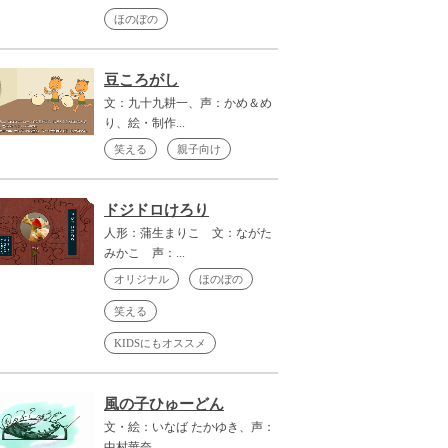
ほのぼの
豆ころがし
文：九十九耕一、声：かめ＆め
り、絵・制作...
笑える
親子向け
ドジドロけろり
人形：蒲生まりこ 文：ながた
みかこ 声：...
オリジナル
ほのぼの
笑える
KIDSにもオススメ
風の子ひゅーどん
文・絵：いなば たかゆき、声：
中村華奈、...