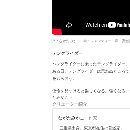
文：ながたみかこ 絵：シャンティー 声：宴堂
テングライダー
ハングライダーに乗ったテングライダー。
ある日、テングライダーは思わぬところで
をもらおう。
使命を見つけると楽しくなる。強くなる。
たみかこ＞
クリエーター紹介
ながたみかこ
作家
三重県出身、東京都在住の著述家。