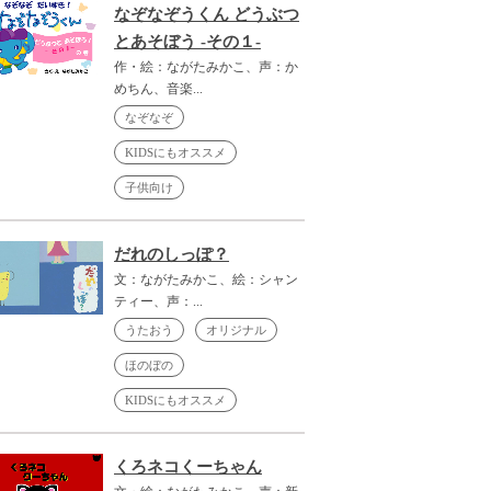
なぞなぞうくん どうぶつ
とあそぼう -その１-
作・絵：ながたみかこ、声：か
めちん、音楽...
なぞなぞ
KIDSにもオススメ
子供向け
だれのしっぽ？
文：ながたみかこ、絵：シャン
ティー、声：...
うたおう
オリジナル
ほのぼの
KIDSにもオススメ
くろネコくーちゃん