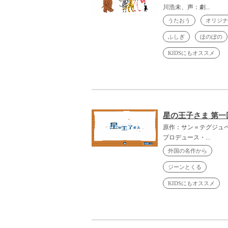
川浩未、声：劇...
うたおう
オリジナ
ふしぎ
ほのぼの
KIDSにもオススメ
星の王子さま 第一
原作：サン＝テグジュ
プロデュース・...
外国の名作から
ジーンとくる
KIDSにもオススメ