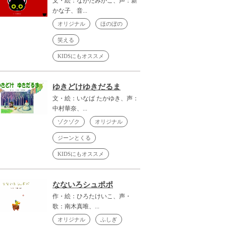
文・絵：ながたみかこ、声：新
かな子、音...
オリジナル
ほのぼの
笑える
KIDSにもオススメ
ゆきどけゆきだるま
文・絵：いなば たかゆき、声：
中村華奈、...
ゾクゾク
オリジナル
ジーンとくる
KIDSにもオススメ
なないろシュポポ
作・絵：ひろたけいこ、声・
歌：南木真唯、...
オリジナル
ふしぎ