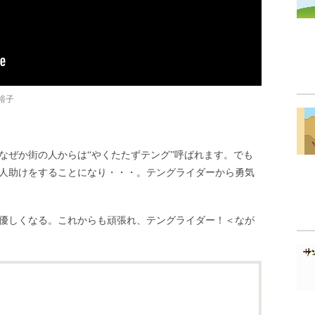
裕子
なぜか街の人からは“やくたたずテング”呼ばれます。でも
人助けをすることになり・・・。テングライダーから勇気
優しくなる。これからも頑張れ、テングライダー！＜なが