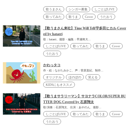
歌うまさん
シンガー募集
しごとばLIVE
歌ってみた
歌うま
Cover
うたおう
【歌うまさん来社】Time Will Tell/宇多田ヒカル Cover
ed by hataeri
歌：hataeri、撮影・編集：早瀬将大...
しごとばLIVE
歌ってみた
歌うま
Cover
うたおう
かわっタコ
作・絵：ながたみかこ、声：菅原直紀、制作...
オリジナル
ほのぼの
笑える
KIDSにもオススメ
【歌うまサラリーマン】サヨナラCOLOR/SUPER BU
TTER DOG Covered by 石原翔太
歌/演奏：石原翔太、出演：あやのん、撮影...
しごとばLIVE
歌ってみた
歌うま
Cover
うたおう