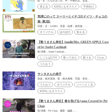
絵・文：たなかまいみ、声：平林れお、音楽...
笑える
KIDSにもオススメ
子供向け
気球にのって スーリーとイチゴのドイツ・チェコの
旅 -第2話-
写真・文：GAMO、音楽・効果：坂田真、...
オリジナル
ほのぼの
笑える
【歌うまさん来社】familie/Mrs. GREEN APPLE Cove
rd by André Cardinali
歌/演奏：André Cardinali...
しごとばLIVE
歌ってみた
歌うま
Cover
うたおう
サンタさんの弟子
音楽：南木直樹、歌：南木真唯、写真：長谷...
うたおう
オリジナル
ジーンとくる
KIDSにもオススメ
【歌うまさん来社】春を告げる/yama Covered by Pei
Chan
歌/演奏：Pei Chan、撮影・編集：...