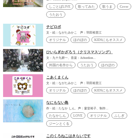
しごとばLIVE
歌ってみた
歌うま
Cover
うたおう
チビロボ
文・絵：ながたみかこ 声：羽田裕里江
オリジナル
ほのぼの
KIDSにもオススメ
ひいらぎかざろう（クリスマスソング）
文：九十九耕一、音楽：Achordion...
外国の名作から
うたおう
ほのぼの
こあくまくん
文・絵：ながたみかこ 声：羽田裕里江
オリジナル
ほのぼの
KIDSにもオススメ
なにもない島
作・絵：たなか しん、声：宴堂裕子、制作...
たなかしん
LOVE
オリジナル
ふしぎ
ジーンとくる
このくろねこはきらいです