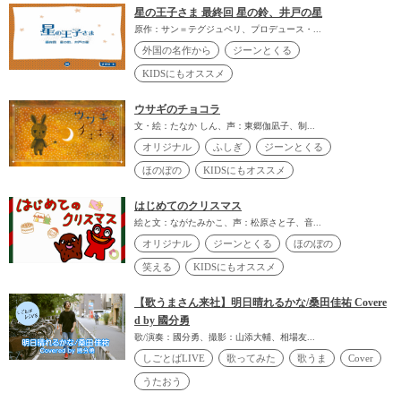
星の王子さま 最終回 星の鈴、井戸の星
原作：サン＝テグジュペリ、プロデュース・...
外国の名作から
ジーンとくる
KIDSにもオススメ
ウサギのチョコラ
文・絵：たなか しん、声：東郷伽凪子、制...
オリジナル
ふしぎ
ジーンとくる
ほのぼの
KIDSにもオススメ
はじめてのクリスマス
絵と文：ながたみかこ、声：松原さと子、音...
オリジナル
ジーンとくる
ほのぼの
笑える
KIDSにもオススメ
【歌うまさん来社】明日晴れるかな/桑田佳祐 Covere
d by 國分勇
歌/演奏：國分勇、撮影：山添大輔、相場友...
しごとばLIVE
歌ってみた
歌うま
Cover
うたおう