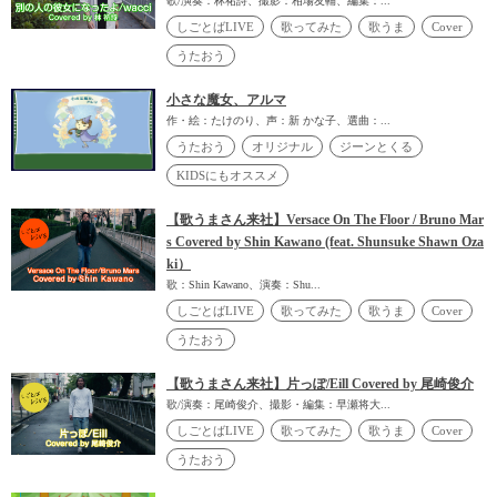
歌/演奏：林祐詩、撮影：相場友輔、編集：...
しごとばLIVE
歌ってみた
歌うま
Cover
うたおう
小さな魔女、アルマ
作・絵：たけのり、声：新 かな子、選曲：...
うたおう
オリジナル
ジーンとくる
KIDSにもオススメ
【歌うまさん来社】Versace On The Floor / Bruno Mar
s Covered by Shin Kawano (feat. Shunsuke Shawn Oza
ki）
歌：Shin Kawano、演奏：Shu...
しごとばLIVE
歌ってみた
歌うま
Cover
うたおう
【歌うまさん来社】片っぽ/Eill Covered by 尾崎俊介
歌/演奏：尾崎俊介、撮影・編集：早瀬将大...
しごとばLIVE
歌ってみた
歌うま
Cover
うたおう