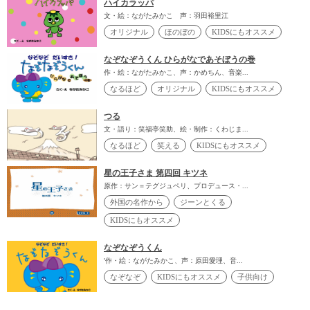
ハイカラッパ
文・絵：ながたみかこ 声：羽田裕里江
オリジナル
ほのぼの
KIDSにもオススメ
なぞなぞうくん ひらがなであそぼうの巻
作・絵：ながたみかこ、声：かめちん、音楽...
なるほど
オリジナル
KIDSにもオススメ
つる
文・語り：笑福亭笑助、絵・制作：くわじま...
なるほど
笑える
KIDSにもオススメ
星の王子さま 第四回 キツネ
原作：サン＝テグジュペリ、プロデュース・...
外国の名作から
ジーンとくる
KIDSにもオススメ
なぞなぞうくん
'作・絵：ながたみかこ、声：原田愛理、音...
なぞなぞ
KIDSにもオススメ
子供向け