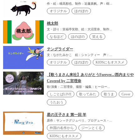
作・絵：穂高順也、制作：近藤真帆、声：樹...
オリジナル
ほのぼの
桃太郎
文・語り：笑福亭笑助、絵：大沼里奈、制作...
なるほど
ほのぼの
笑える
テングライダー
文：ながたみかこ 絵：シャンティー 声：...
オリジナル
ほのぼの
KIDSにもオススメ
【歌うまさん来社】ありがとうForever.../西内まりや
Covered by 二宮理奈
歌/演奏：二宮理奈、撮影・編集：ヒーロー...
しごとばLIVE
歌ってみた
歌うま
Cover
うたおう
星の王子さま 第一回 羊
原作：サン＝テグジュペリ、プロデュース・...
外国の名作から
ジーンとくる
KIDSにもオススメ