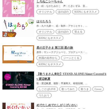
しろねこシーちゃん
文・絵：ながたみかこ 声：たきいずみ 音...
オリジナル
ほのぼの
KIDSにもオススメ
はりたろう
作：九十九耕一、絵・制作：アサミヒサト、...
オリジナル
ほのぼの
笑える
KIDSにもオススメ
星の王子さま 第三回 星の旅
原作：サン＝テグジュペリ、プロデュース・...
外国の名作から
ジーンとくる
KIDSにもオススメ
【歌うまさん来社】STAND-ALONE/Aimer Covered b
y 渡辺帆夏
歌：渡辺帆夏、撮影：早瀬将大、相場友輔、...
しごとばLIVE
歌ってみた
歌うま
Cover
うたおう
めでたしめでたしがくげいかい