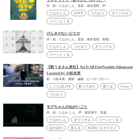
ラストライブ〜ありがとうのうた〜
作・絵：たなかしん、音楽：南木直樹、声：...
たなかしん
LOVE
うたおう
オリジナル
ジーンとくる
げんきのないピエロ
作・絵：たなかしん、音楽：南木直樹、歌唱...
たなかしん
うたおう
オリジナル
ジーンとくる
【歌うまさん来社】Set It All Free/Scarlett Johansson
Covered by 小松未來
歌：小松未來、撮影・編集：ヒーローガレー...
しごとばLIVE
歌ってみた
歌うま
Cover
うたおう
モグちゃんのねがいごと
作・絵：たなか しん、声：宴堂裕子、音楽...
たなかしん
オリジナル
ジーンとくる
ほのぼの
笑える
KIDSにもオススメ