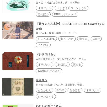
文・絵：いなば たかゆき、声：中村華奈、...
オリジナル
ふしぎ
ジーンとくる
ほのぼの
KIDSにもオススメ
【歌うまさん来社】BREATHE / LEE HI Coverd by C
arole
歌：Carole、撮影・編集：ヒーローガ...
しごとばLIVE
歌ってみた
歌うま
Cover
うたおう
ドジドロけろり
人形：蒲生まりこ 文：ながたみかこ 声：...
オリジナル
ほのぼの
笑える
KIDSにもオススメ
恋キリン
作・絵：たなか しん、声：宴堂裕子、音楽...
たなかしん
LOVE
なるほど
オリジナル
ジーンとくる
わたしのおとうさん