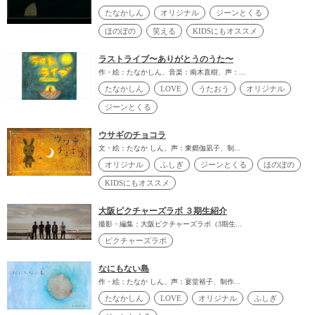
たなかしん
オリジナル
ジーンとくる
ほのぼの
笑える
KIDSにもオススメ
ラストライブ〜ありがとうのうた〜
作・絵：たなかしん、音楽：南木直樹、声：...
たなかしん
LOVE
うたおう
オリジナル
ジーンとくる
ウサギのチョコラ
文・絵：たなか しん、声：東郷伽凪子、制...
オリジナル
ふしぎ
ジーンとくる
ほのぼの
KIDSにもオススメ
大阪ピクチャーズラボ ３期生紹介
撮影・編集：大阪ピクチャーズラボ（3期生...
ピクチャーズラボ
なにもない島
作・絵：たなか しん、声：宴堂裕子、制作...
たなかしん
LOVE
オリジナル
ふしぎ