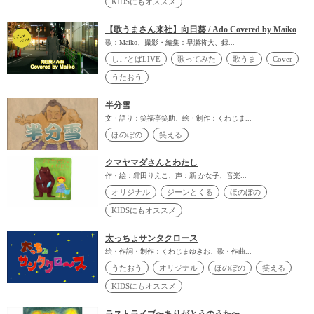
KIDSにもオススメ
【歌うまさん来社】向日葵 / Ado Covered by Maiko
歌：Maiko、撮影・編集：早瀬将大、録...
しごとばLIVE
歌ってみた
歌うま
Cover
うたおう
半分雪
文・語り：笑福亭笑助、絵・制作：くわじま...
ほのぼの
笑える
クマヤマダさんとわたし
作・絵：霜田りえこ、声：新 かな子、音楽...
オリジナル
ジーンとくる
ほのぼの
KIDSにもオススメ
太っちょサンタクロース
絵・作詞・制作：くわじまゆきお、歌・作曲...
うたおう
オリジナル
ほのぼの
笑える
KIDSにもオススメ