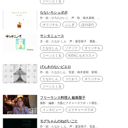
ジーンとくる
なないろシュポポ
作・絵：ひろたけいこ、声・歌：南木真唯、...
オリジナル
ふしぎ
ほのぼの
サンタニュース
文・絵：たなか しん 声：宴堂裕子 選曲...
たなかしん
ゾクゾク
オリジナル
ジーンとくる
KIDSにもオススメ
げんきのないピエロ
作・絵：たなかしん、音楽：南木直樹、歌唱...
たなかしん
うたおう
オリジナル
ジーンとくる
フリーランス料理人 飯島聖子
撮影・編集：大阪ピクチャーズラボ（１期生...
インタビュー
ピクチャーズラボ
モグちゃんのねがいごと
作・絵：たなか しん、声：宴堂裕子、音楽...