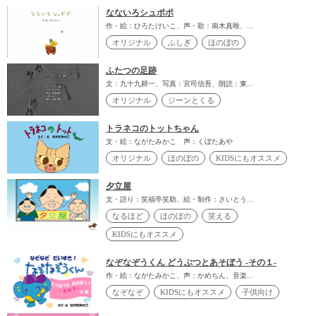
なないろシュポポ
作・絵：ひろたけいこ、声・歌：南木真唯、...
オリジナル
ふしぎ
ほのぼの
ふたつの足跡
文：九十九耕一、写真：宮司信吾、朗読：東...
オリジナル
ジーンとくる
トラネコのトットちゃん
文・絵：ながたみかこ 声：くぼたあや
オリジナル
ほのぼの
KIDSにもオススメ
夕立屋
文・語り：笑福亭笑助、絵・制作：さいとう...
なるほど
ほのぼの
笑える
KIDSにもオススメ
なぞなぞうくん どうぶつとあそぼう -その１-
作・絵：ながたみかこ、声：かめちん、音楽...
なぞなぞ
KIDSにもオススメ
子供向け