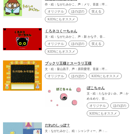
作・絵：ながたみかこ、声：メリ、音楽：坪...
オリジナル
ほのぼの
笑える
KIDSにもオススメ
くろネコくーちゃん
文・絵：ながたみかこ、声：新 かな子、音...
オリジナル
ほのぼの
笑える
KIDSにもオススメ
ブックリ王様とスーラリ王様
文・絵：畠山昌子、声：原田愛理、音楽：坪...
オリジナル
ほのぼの
KIDSにもオススメ
ぼこちゃん
文・絵：たなかまいみ、声：か
め＆めり、音...
オリジナル
ほのぼの
KIDSにもオススメ
だれのしっぽ？
文：ながたみかこ、絵：シャンティー、声：...