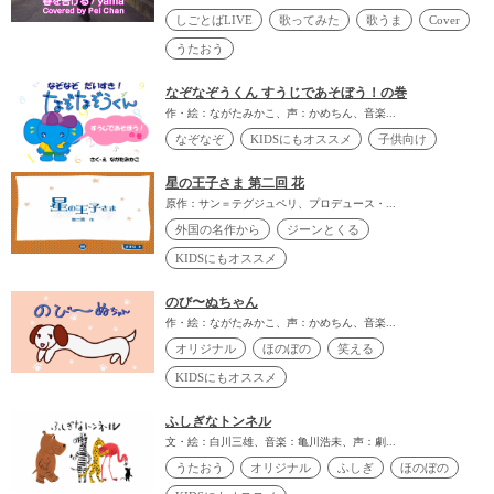
しごとばLIVE
歌ってみた
歌うま
Cover
うたおう
なぞなぞうくん すうじであそぼう！の巻
作・絵：ながたみかこ、声：かめちん、音楽...
なぞなぞ
KIDSにもオススメ
子供向け
星の王子さま 第二回 花
原作：サン＝テグジュペリ、プロデュース・...
外国の名作から
ジーンとくる
KIDSにもオススメ
のび〜ぬちゃん
作・絵：ながたみかこ、声：かめちん、音楽...
オリジナル
ほのぼの
笑える
KIDSにもオススメ
ふしぎなトンネル
文・絵：白川三雄、音楽：亀川浩未、声：劇...
うたおう
オリジナル
ふしぎ
ほのぼの