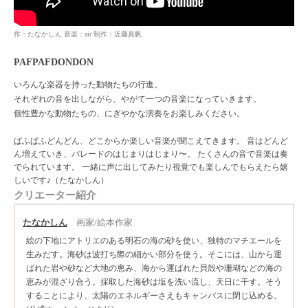
作：たなかしん 音楽：air 制作：近藤真帆
PAFPAFDONDON
いろんな楽器を持った動物たちの行進。
それぞれの音を出しながら、やがて一つの音楽になっていきます。
個性豊かな動物たちの、にぎやかな演奏をお楽しみください。
ぱふぱふどんどん、どこからか楽しい音楽が聞こえてきます。 音はどんど
ん増えていき、パレードのはじまりはじまり〜。 たくさんの音で音楽は奏
でられています。 一緒に声に出してみたり視覚でも楽しんでもらえたら嬉
しいです♪（たなかしん）
クリエーター紹介
たなかしん
画家/絵本作家
絵の下地にアトリエのある明石の海の砂を使い、独特のマチエールを
生みだす。海砂は波打ち際の細かい部分を使う。そこには、山から運
ばれた岩や砂など大地の恵み、海から運ばれた貝殻や珊瑚などの海の
恵みが混ざり合う。採取した海砂は塩を洗い流し、天日に干す。そう
することにより、太陽のエネルギーさえもキャンバスに閉じ込める。