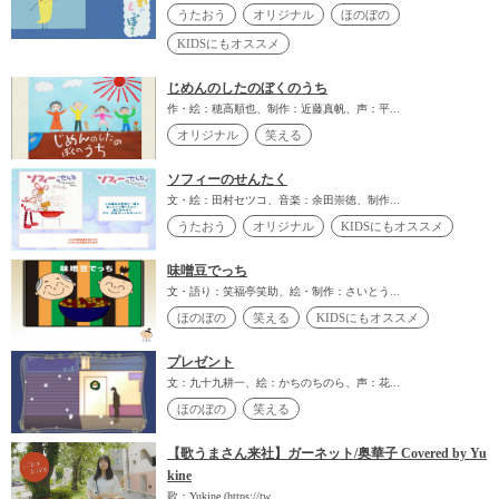
うたおう
オリジナル
ほのぼの
KIDSにもオススメ
じめんのしたのぼくのうち
作・絵：穂高順也、制作：近藤真帆、声：平...
オリジナル
笑える
ソフィーのせんたく
文・絵：田村セツコ、音楽：余田崇徳、制作...
うたおう
オリジナル
KIDSにもオススメ
味噌豆でっち
文・語り：笑福亭笑助、絵・制作：さいとう...
ほのぼの
笑える
KIDSにもオススメ
プレゼント
文：九十九耕一、絵：かちのちのら、声：花...
ほのぼの
笑える
【歌うまさん来社】ガーネット/奥華子 Covered by Yu
kine
歌：Yukine (https://tw...