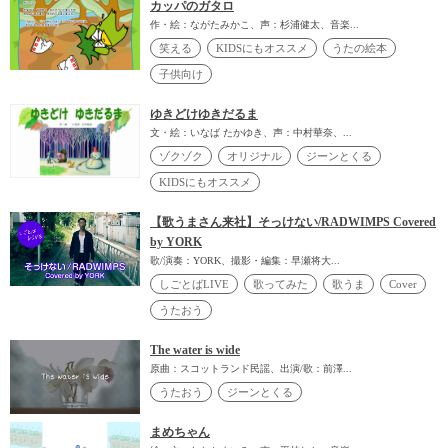
カッパのガタロ
作・絵：ながたみかこ、声：杉浦健太、音楽...
笑える
KIDSにもオススメ
うたの絵本
子供向け
ゆきどけゆきだるま
文・絵：いなば たかゆき、声：中村華奈、...
ゾクゾク
オリジナル
ジーンとくる
KIDSにもオススメ
【歌うまさん来社】そっけない/RADWIMPS Covered
by YORK
歌/演奏：YORK、撮影・編集：早瀬将大...
しごとばLIVE
歌ってみた
歌うま
Cover
うたおう
The water is wide
原曲：スコットランド民謡、出演/歌：前澤...
うたおう
ジーンとくる
まめちゃん