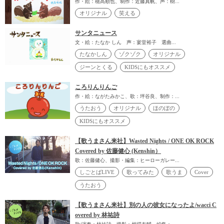
作・絵：穂高順也、制作：近藤真帆、声：樹...
オリジナル
笑える
サンタニュース
文・絵：たなか しん 声：宴堂裕子 選曲...
たなかしん
ゾクゾク
オリジナル
ジーンとくる
KIDSにもオススメ
ころりんりんご
作・絵：ながたみかこ、歌：坪谷良、制作：...
うたおう
オリジナル
ほのぼの
KIDSにもオススメ
【歌うまさん来社】Wasted Nights / ONE OK ROCK
Covered by 佐藤健心 (Kenshin）
歌：佐藤健心、撮影・編集：ヒーローガレー...
しごとばLIVE
歌ってみた
歌うま
Cover
うたおう
【歌うまさん来社】別の人の彼女になったよ/wacci C
overed by 林祐詩