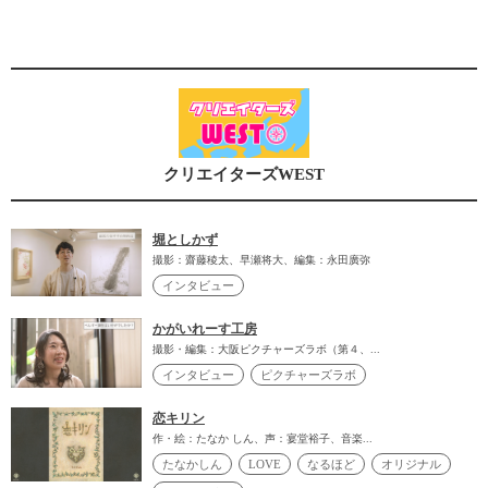
クリエイターズWEST
堀としかず
撮影：齋藤稜太、早瀬将大、編集：永田廣弥
インタビュー
かがいれーす工房
撮影・編集：大阪ピクチャーズラボ（第４、...
インタビュー
ピクチャーズラボ
恋キリン
作・絵：たなか しん、声：宴堂裕子、音楽...
たなかしん
LOVE
なるほど
オリジナル