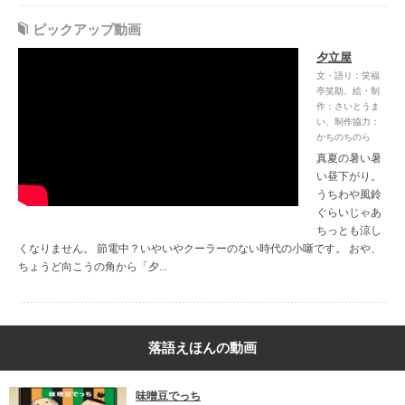
ピックアップ動画
夕立屋
文・語り：笑福
亭笑助、絵・制
作：さいとうま
い、制作協力：
かちのちのら
真夏の暑い暑
い昼下がり。
うちわや風鈴
ぐらいじゃあ
ちっとも涼し
くなりません。 節電中？いやいやクーラーのない時代の小噺です。 おや、
ちょうど向こうの角から「夕...
落語えほんの動画
味噌豆でっち