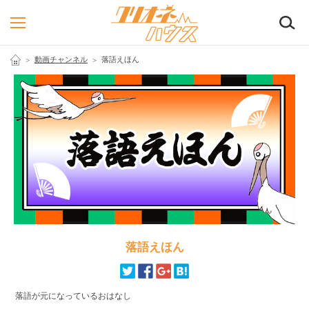
検
動画チャンネル
落語えほん
落語えほん
落語が元になっているおはなし