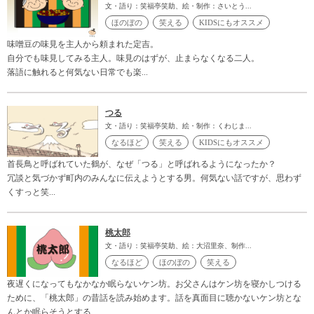
文・語り：笑福亭笑助、絵・制作：さいとう...
ほのぼの
笑える
KIDSにもオススメ
味噌豆の味見を主人から頼まれた定吉。
自分でも味見してみる主人。味見のはずが、止まらなくなる二人。
落語に触れると何気ない日常でも楽...
つる
文・語り：笑福亭笑助、絵・制作：くわじま...
なるほど
笑える
KIDSにもオススメ
首長鳥と呼ばれていた鶴が、なぜ「つる」と呼ばれるようになったか？
冗談と気づかず町内のみんなに伝えようとする男。何気ない話ですが、思わず
くすっと笑...
桃太郎
文・語り：笑福亭笑助、絵：大沼里奈、制作...
なるほど
ほのぼの
笑える
夜遅くになってもなかなか眠らないケン坊。お父さんはケン坊を寝かしつける
ために、「桃太郎」の昔話を読み始めます。話を真面目に聴かないケン坊とな
んとか眠らそうとする...