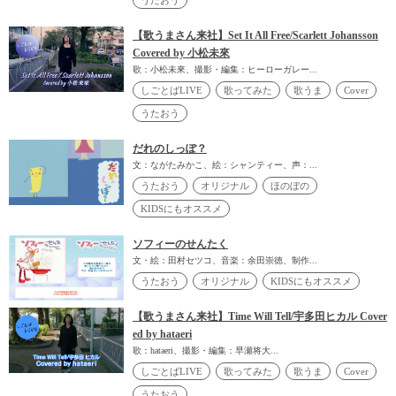
うたおう
【歌うまさん来社】Set It All Free/Scarlett Johansson
Covered by 小松未來
歌：小松未來、撮影・編集：ヒーローガレー...
しごとばLIVE
歌ってみた
歌うま
Cover
うたおう
だれのしっぽ？
文：ながたみかこ、絵：シャンティー、声：...
うたおう
オリジナル
ほのぼの
KIDSにもオススメ
ソフィーのせんたく
文・絵：田村セツコ、音楽：余田崇徳、制作...
うたおう
オリジナル
KIDSにもオススメ
【歌うまさん来社】Time Will Tell/宇多田ヒカル Cover
ed by hataeri
歌：hataeri、撮影・編集：早瀬将大...
しごとばLIVE
歌ってみた
歌うま
Cover
うたおう