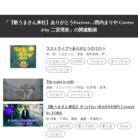
「【歌うまさん来社】ありがとうForever.../西内まりや Covere
d by 二宮理奈」の関連動画
ラストライブ〜ありがとうのうた〜
作・絵：たなかしん、音楽：南木直樹、声：...
たなかしん
LOVE
うたおう
オリジナル
ジーンとくる
The water is wide
原曲：スコットランド民謡、出演/歌：前澤...
うたおう
ジーンとくる
【歌うまさん来社】そっけない/RADWIMPS Covered
by YORK
歌/演奏：YORK、撮影・編集：早瀬将大...
しごとばLIVE
歌ってみた
歌うま
Cover
うたおう