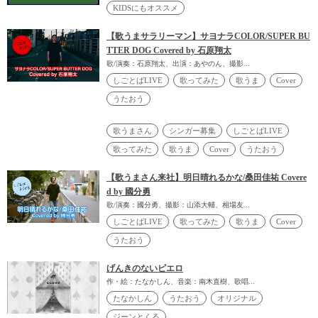
KIDSにもオススメ
【歌うまサラリーマン】サヨナラCOLOR/SUPER BU
TTER DOG Covered by 石原翔太
歌/演奏：石原翔太、出演：あやのん、撮影...
しごとばLIVE
歌ってみた
歌うま
Cover
うたおう
歌うまさん
シンガー募集
しごとばLIVE
歌ってみた
歌うま
Cover
うたおう
【歌うまさん来社】明日晴れるかな/桑田佳祐 Covere
d by 國分勇
歌/演奏：國分勇、撮影：山添大輔、相場友...
しごとばLIVE
歌ってみた
歌うま
Cover
うたおう
げんきのないピエロ
作・絵：たなかしん、音楽：南木直樹、歌唱...
たなかしん
うたおう
オリジナル
ジーンとくる