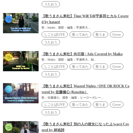
うたおう
【歌うまさん来社】Time Will Tell/宇多田ヒカル Covere
d by hataeri
歌：hataeri、撮影・編集：早瀬将大...
しごとばLIVE
歌ってみた
歌うま
Cover
うたおう
【歌うまさん来社】向日葵 / Ado Covered by Maiko
歌：Maiko、撮影・編集：早瀬将大、録...
しごとばLIVE
歌ってみた
歌うま
Cover
うたおう
【歌うまさん来社】Wasted Nights / ONE OK ROCK Co
vered by 佐藤健心 (Kenshin）
歌：佐藤健心、撮影・編集：ヒーローガレー...
しごとばLIVE
歌ってみた
歌うま
Cover
うたおう
【歌うまさん来社】別の人の彼女になったよ/wacci Cov
ered by 林祐詩