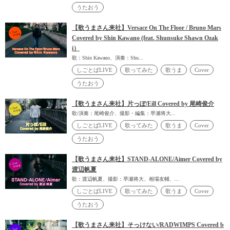
うたおう
【歌うまさん来社】Versace On The Floor / Bruno Mars
Covered by Shin Kawano (feat. Shunsuke Shawn Ozak
i）
歌：Shin Kawano、演奏：Shu...
しごとばLIVE
歌ってみた
歌うま
Cover
うたおう
【歌うまさん来社】片っぽ/Eill Covered by 尾崎俊介
歌/演奏：尾崎俊介、撮影・編集：早瀬将大...
しごとばLIVE
歌ってみた
歌うま
Cover
うたおう
【歌うまさん来社】STAND-ALONE/Aimer Covered by
渡辺帆夏
歌：渡辺帆夏、撮影：早瀬将大、相場友輔、...
しごとばLIVE
歌ってみた
歌うま
Cover
うたおう
【歌うまさん来社】そっけない/RADWIMPS Covered b