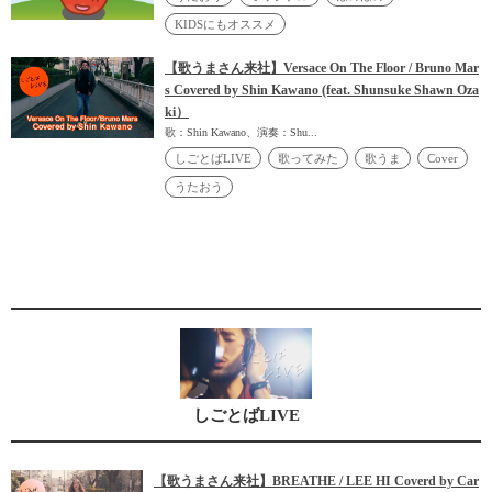
KIDSにもオススメ
【歌うまさん来社】Versace On The Floor / Bruno Mar
s Covered by Shin Kawano (feat. Shunsuke Shawn Oza
ki）
歌：Shin Kawano、演奏：Shu...
しごとばLIVE
歌ってみた
歌うま
Cover
うたおう
しごとばLIVE
【歌うまさん来社】BREATHE / LEE HI Coverd by Car