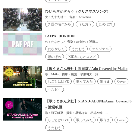
ひいらぎかざろう（クリスマスソング）
文：九十九耕一、音楽：Achordion...
外国の名作から
うたおう
ほのぼの
PAFPAFDONDON
作：たなかしん 音楽：air 制作：近藤...
たなかしん
うたおう
オリジナル
ほのぼの
KIDSにもオススメ
【歌うまさん来社】向日葵 / Ado Covered by Maiko
歌：Maiko、撮影・編集：早瀬将大、録...
しごとばLIVE
歌ってみた
歌うま
Cover
うたおう
【歌うまさん来社】STAND-ALONE/Aimer Covered b
y 渡辺帆夏
歌：渡辺帆夏、撮影：早瀬将大、相場友輔、...
しごとばLIVE
歌ってみた
歌うま
Cover
うたおう