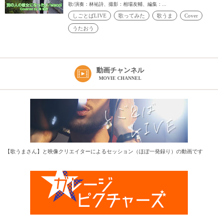
歌/演奏：林祐詩、撮影：相場友輔、編集：...
しごとばLIVE
歌ってみた
歌うま
Cover
うたおう
動画チャンネル
MOVIE CHANNEL
【歌うまさん】と映像クリエイターによるセッション（ほぼ一発録り）の動画です