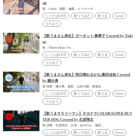
ole
歌：Carole、撮影・編集：ヒーローガ...
しごとばLIVE
歌ってみた
歌うま
Cover
うたおう
【歌うまさん来社】ガーネット/奥華子 Covered by Yuki
ne
歌：Yukine (https://tw...
しごとばLIVE
歌ってみた
歌うま
Cover
うたおう
【歌うまさん来社】明日晴れるかな/桑田佳祐 Covered
by 國分勇
歌/演奏：國分勇、撮影：山添大輔、相場友...
しごとばLIVE
歌ってみた
歌うま
Cover
うたおう
【歌うまサラリーマン】サヨナラCOLOR/SUPER BUT
TER DOG Covered by 石原翔太
歌/演奏：石原翔太、出演：あやのん、撮影...
しごとばLIVE
歌ってみた
歌うま
Cover