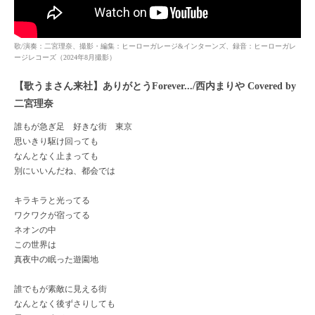
歌/演奏：二宮理奈、撮影・編集：ヒーローガレージ&インターンズ、録音：ヒーローガレ
ージレコーズ（2024年8月撮影）
【歌うまさん来社】ありがとうForever.../西内まりや Covered by
二宮理奈
誰もが急ぎ足 好きな街 東京
思いきり駆け回っても
なんとなく止まっても
別にいいんだね、都会では
キラキラと光ってる
ワクワクが宿ってる
ネオンの中
この世界は
真夜中の眠った遊園地
誰でもが素敵に見える街
なんとなく後ずさりしても