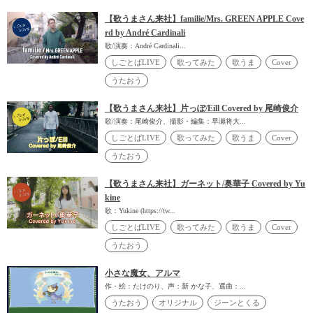
【歌うまさん来社】familie/Mrs. GREEN APPLE Cove
rd by André Cardinali
歌/演奏：André Cardinali...
しごとばLIVE
歌ってみた
歌うま
Cover
うたおう
【歌うまさん来社】片っぽ/Eill Covered by 尾崎俊介
歌/演奏：尾崎俊介、撮影・編集：早瀬将大...
しごとばLIVE
歌ってみた
歌うま
Cover
うたおう
【歌うまさん来社】ガーネット/奥華子 Covered by Yu
kine
歌：Yukine (https://tw...
しごとばLIVE
歌ってみた
歌うま
Cover
うたおう
小さな魔女、アルマ
作・絵：たけのり、声：新 かな子、選曲：...
うたおう
オリジナル
ジーンとくる