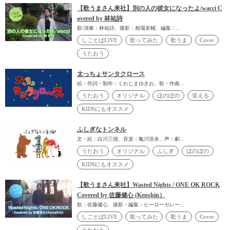
【歌うまさん来社】別の人の彼女になったよ/wacci C
overed by 林祐詩
歌/演奏：林祐詩、撮影：相場友輔、編集：...
しごとばLIVE
歌ってみた
歌うま
Cover
うたおう
太っちょサンタクロース
絵・作詞・制作：くわじまゆきお、歌・作曲...
うたおう
オリジナル
ほのぼの
笑える
KIDSにもオススメ
ふしぎなトンネル
文・絵：白川三雄、音楽：亀川浩未、声：劇...
うたおう
オリジナル
ふしぎ
ほのぼの
KIDSにもオススメ
【歌うまさん来社】Wasted Nights / ONE OK ROCK
Covered by 佐藤健心 (Kenshin）
歌：佐藤健心、撮影・編集：ヒーローガレー...
しごとばLIVE
歌ってみた
歌うま
Cover