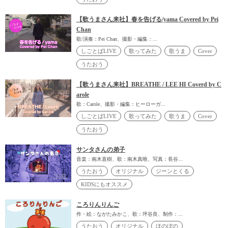
【歌うまさん来社】春を告げる/yama Covered by Pei
Chan
歌/演奏：Pei Chan、撮影・編集：...
しごとばLIVE
歌ってみた
歌うま
Cover
うたおう
【歌うまさん来社】BREATHE / LEE HI Coverd by C
arole
歌：Carole、撮影・編集：ヒーローガ...
しごとばLIVE
歌ってみた
歌うま
Cover
うたおう
サンタさんの弟子
音楽：南木直樹、歌：南木真唯、写真：長谷...
うたおう
オリジナル
ジーンとくる
KIDSにもオススメ
ころりんりんご
作・絵：ながたみかこ、歌：坪谷良、制作：...
うたおう
オリジナル
ほのぼの