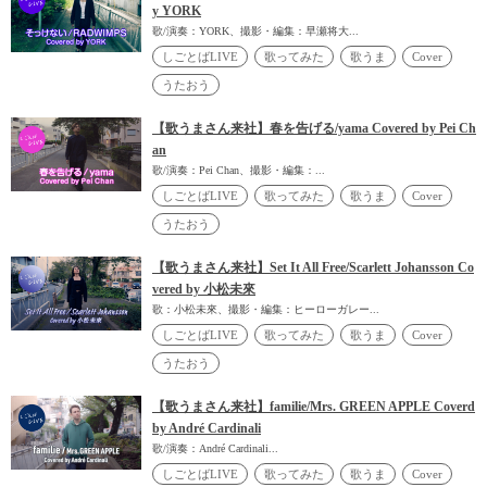
y YORK
歌/演奏：YORK、撮影・編集：早瀬将大...
しごとばLIVE
歌ってみた
歌うま
Cover
うたおう
【歌うまさん来社】春を告げる/yama Covered by Pei Ch
an
歌/演奏：Pei Chan、撮影・編集：...
しごとばLIVE
歌ってみた
歌うま
Cover
うたおう
【歌うまさん来社】Set It All Free/Scarlett Johansson Co
vered by 小松未來
歌：小松未來、撮影・編集：ヒーローガレー...
しごとばLIVE
歌ってみた
歌うま
Cover
うたおう
【歌うまさん来社】familie/Mrs. GREEN APPLE Coverd
by André Cardinali
歌/演奏：André Cardinali...
しごとばLIVE
歌ってみた
歌うま
Cover