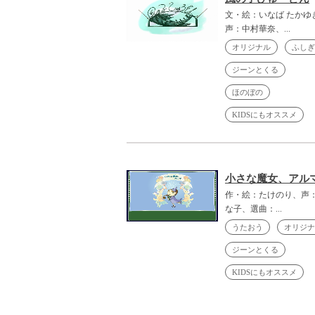
文・絵：いなば たかゆ
声：中村華奈、...
オリジナル
ふしぎ
ジーンとくる
ほのぼの
KIDSにもオススメ
小さな魔女、アル
作・絵：たけのり、声：
な子、選曲：...
うたおう
オリジナ
ジーンとくる
KIDSにもオススメ