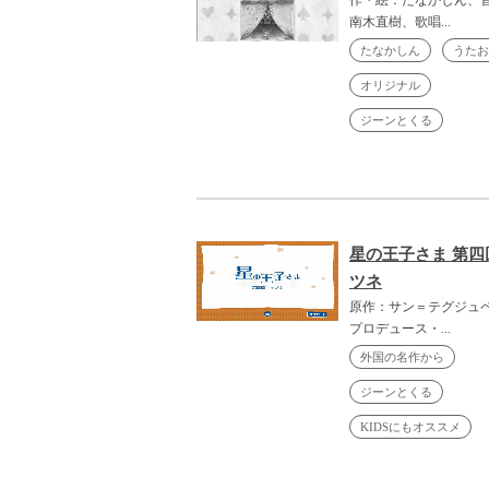
南木直樹、歌唱...
たなかしん
うたお
オリジナル
ジーンとくる
星の王子さま 第四
ツネ
原作：サン＝テグジュ
プロデュース・...
外国の名作から
ジーンとくる
KIDSにもオススメ