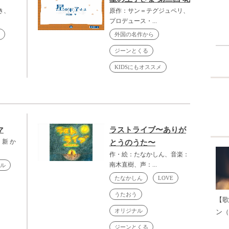
き、
原作：サン＝テグジュペリ、
プロデュース・...
外国の名作から
ジーンとくる
KIDSにもオススメ
マ
ラストライブ〜ありが
新 か
とうのうた〜
作・絵：たなかしん、音楽：
南木直樹、声：...
ル
たなかしん
LOVE
うたおう
【歌
オリジナル
ン（
ジーンとくる