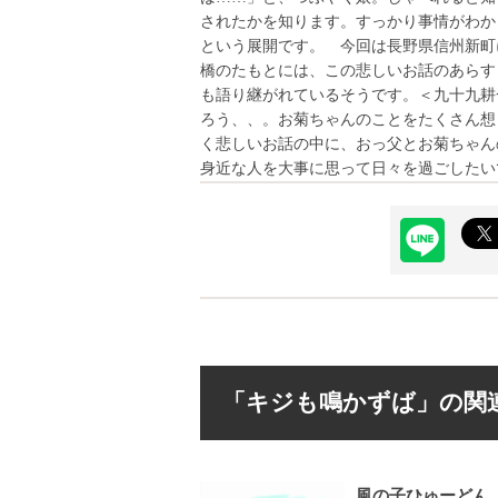
されたかを知ります。すっかり事情がわか
という展開です。 今回は長野県信州新町
橋のたもとには、この悲しいお話のあらす
も語り継がれているそうです。＜九十九耕
ろう、、。お菊ちゃんのことをたくさん想
く悲しいお話の中に、おっ父とお菊ちゃん
身近な人を大事に思って日々を過ごしたい
「キジも鳴かずば」の関
風の子ひゅーどん