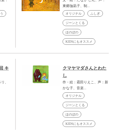
東郷伽凪子、制...
う
オリジナル
ふしぎ
ジーンとくる
ほのぼの
KIDSにもオススメ
回 キ
クマヤマダさんとわた
し
ペリ、
作・絵：霜田りえこ、声：新
かな子、音楽...
オリジナル
ジーンとくる
ほのぼの
KIDSにもオススメ