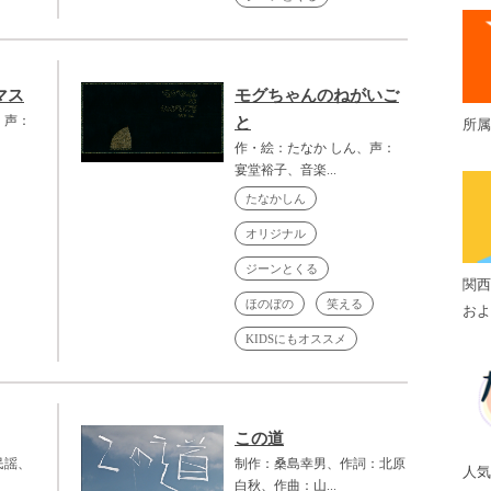
マス
モグちゃんのねがいご
、声：
と
所属
作・絵：たなか しん、声：
宴堂裕子、音楽...
たなかしん
オリジナル
ジーンとくる
関西
ほのぼの
笑える
およ
KIDSにもオススメ
この道
民謡、
制作：桑島幸男、作詞：北原
人気
白秋、作曲：山...