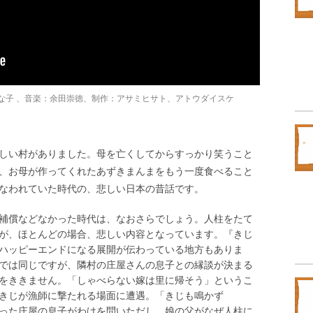
な子 、音楽：余田崇徳、制作：アサミヒサト、アトウダイスケ
しい村がありました。母を亡くしてからすっかり笑うこと
、お母が作ってくれたあずきまんまをもう一度食べること
なわれていた時代の、悲しい日本の昔話です。
補償などなかった時代は、なおさらでしょう。人柱をたて
が、ほとんどの場合、悲しい内容となっています。『きじ
ハッピーエンドになる展開が伝わっている地方もありま
では同じですが、隣村の庄屋さんの息子との縁談が決まる
をききません。「しゃべらない嫁は里に帰そう」というこ
きじが漁師に撃たれる場面に遭遇。「きじも鳴かず
った庄屋の息子がわけを問いただし、娘の父がなぜ人柱に