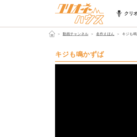
クリ
動画チャンネル
名作えほん
キジも鳴
キジも鳴かずば
日本の昔話から
ジーンとくる