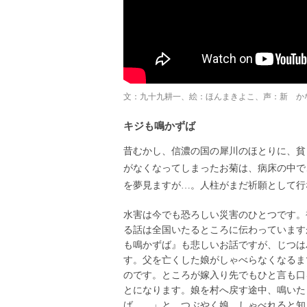
文：九十九耕一、絵：ほんまきよこ、声：新 か
キジも鳴かずば
昔むかし、信濃の国の犀川のほとりに、貧
がなくなってしまったお菊は、病床の中で
を夢見ますが…。人柱がまだ祈願として行
水害は今でも恐ろしい災害のひとつです。
る話は全国いたるところに伝わっています
も鳴かずば』も悲しいお話ですが、じつは
す。父を亡くした娘がしゃべらなくなるま
のです。ところが嫁入り先でもひと言も口
とになります。娘を村へ戻す途中、鳴いた
ば……」と、つぶやく娘。しゃべれると知