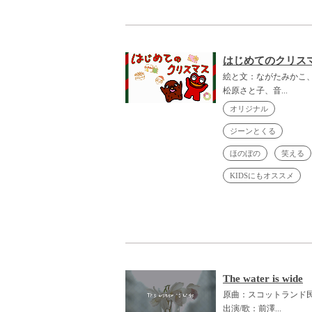
はじめてのクリス
絵と文：ながたみかこ
松原さと子、音...
オリジナル
ジーンとくる
ほのぼの
笑える
KIDSにもオススメ
The water is wide
原曲：スコットランド
出演/歌：前澤...