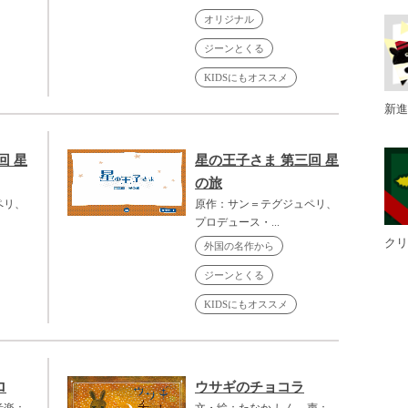
オリジナル
ジーンとくる
KIDSにもオススメ
新進
回 星
星の王子さま 第三回 星
の旅
ペリ、
原作：サン＝テグジュペリ、
プロデュース・...
クリ
外国の名作から
ジーンとくる
KIDSにもオススメ
ロ
ウサギのチョコラ
音楽：
文・絵：たなか しん、声：