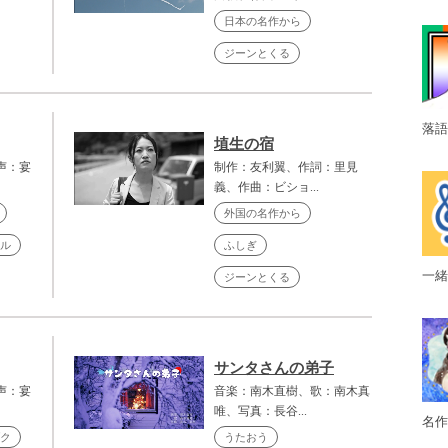
日本の名作から
ジーンとくる
落語
埴生の宿
声：宴
制作：友利翼、作詞：里見
義、作曲：ビショ...
外国の名作から
ル
ふしぎ
一緒
ジーンとくる
サンタさんの弟子
声：宴
音楽：南木直樹、歌：南木真
唯、写真：長谷...
名作
ク
うたおう