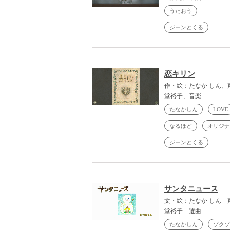
うたおう
ジーンとくる
恋キリン
作・絵：たなか しん、
堂裕子、音楽...
たなかしん
LOVE
なるほど
オリジナ
ジーンとくる
サンタニュース
文・絵：たなか しん 
堂裕子 選曲...
たなかしん
ゾクゾ